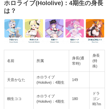
ホロライブ(Hololive)：4期生の身長
は？
身長
身長(通
名前
所属
(特
常時)
殊)
ホロライブ
天音かなた
149
(Hololive)：4期生
ドラ
ホロライブ
桐生ココ
180
ゴン
(Hololive)：4期生
時7m