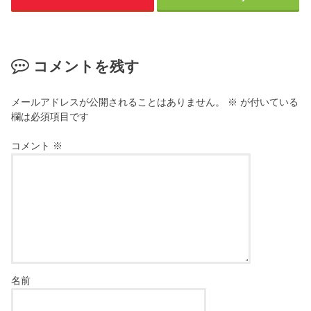
で
ィ
開
ン
き
ド
ま
ウ
す
で
)
開
き
コメントを残す
ま
す
)
メールアドレスが公開されることはありません。
※
が付いている
欄は必須項目です
コメント
※
名前