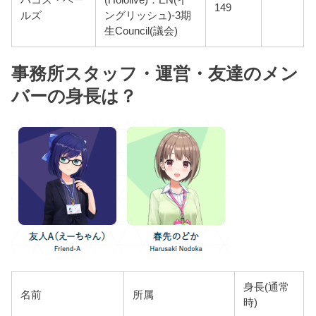
ハコス・ベー
(Hololive)：EN(イ
149
ルズ
ングリッシュ)-3期
生Council(議会)
事務所スタッフ・運営・友達のメン
バーの身長は？
身長(通常
名前
所属
時)