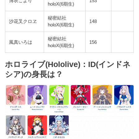
博衣こより
153
holoX(6期生)
秘密結社
沙花叉クロヱ
148
holoX(6期生)
秘密結社
風真いろは
156
holoX(6期生)
ホロライブ(Hololive)：ID(インドネ
シア)の身長は？