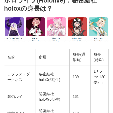
ホロライブ(Hololive)：秘密結社
holoxの身長は？
身長(通
身長
名前
所属
常時)
(特殊)
1ナノ
ラプラス・ダ
秘密結社
139
m~120
ークネス
holoX(6期生)
億km
秘密結社
鷹嶺ルイ
161
holoX(6期生)
秘密結社