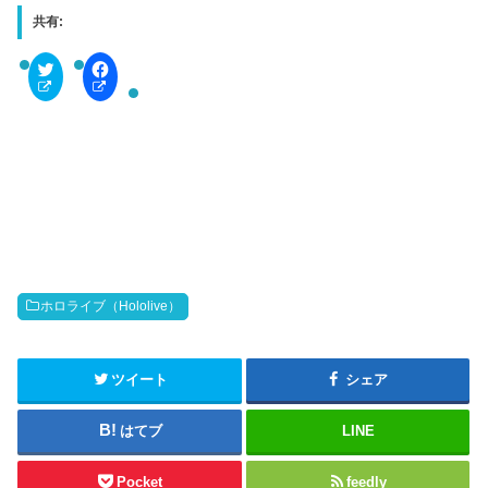
共有:
C
F
l
a
i
c
c
e
k
b
t
o
o
o
s
k
h
で
a
共
r
有
e
す
o
る
n
に
T
は
w
ク
i
リ
t
ッ
ホロライブ（Hololive）
t
ク
e
し
r
て
(
く
新
だ
ツイート
シェア
し
さ
い
い
ウ
(
はてブ
LINE
ィ
新
ン
し
ド
い
ウ
ウ
Pocket
feedly