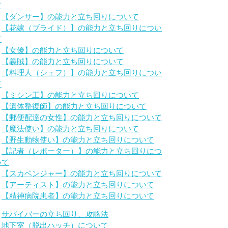
て
・
【ダンサー】の能力と立ち回りについて
・
【花嫁（ブライド）】の能力と立ち回りについ
て
・
【女優】の能力と立ち回りについて
・
【義賊】の能力と立ち回りについて
・
【料理人（シェフ）】の能力と立ち回りについ
て
・
【ミシン工】の能力と立ち回りについて
・
【遺体整復師】の能力と立ち回りについて
・
【郵便配達の女性】の能力と立ち回りについて
・
【魔法使い】の能力と立ち回りについて
・
【野生動物使い】の能力と立ち回りについて
・
【記者（レポーター）】の能力と立ち回りにつ
いて
・
【スカベンジャー】の能力と立ち回りについて
・
【アーティスト】の能力と立ち回りについて
・
【精神病院患者】の能力と立ち回りについて
・
サバイバーの立ち回り、攻略法
・
地下室（脱出ハッチ）について