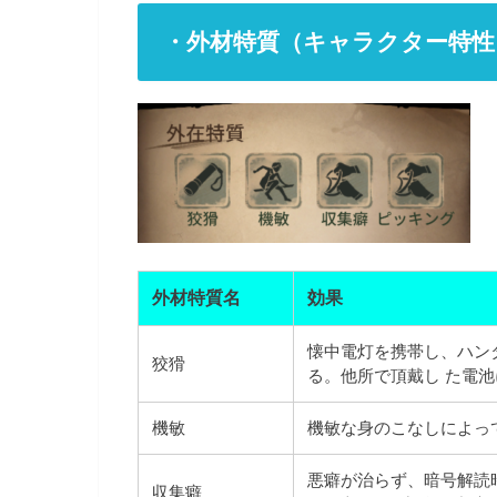
・外材特質（キャラクター特性
外材特質名
効果
懐中電灯を携帯し、ハン
狡猾
る。他所で頂戴し た電池
機敏
機敏な身のこなしによって
悪癖が治らず、暗号解読
収集癖