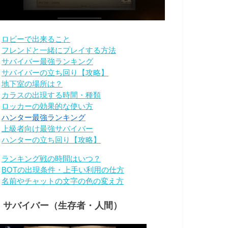
・
ロビーで出来ること
・
フレンドと一緒にプレイする方法
・
サバイバー最強ランキング
・
サバイバーの立ち回り【攻略】
・
地下室の場所は？
・
カラスの出現する時間・種類
・
ロッカーの効果的な使い方
・
ハンター最強ランキング
・
上級者向け最強サバイバー
・
ハンターの立ち回り【攻略】
・
ランキング戦の時間はいつ？
・
BOTの出現条件・上手い利用の仕方
・
名前やチャットの文字の色の変え方
・サバイバー（生存者・人間）