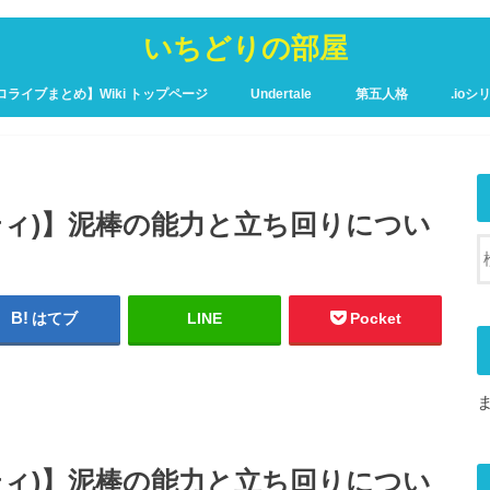
いちどりの部屋
ロライブまとめ】Wiki トップページ
Undertale
第五人格
.ioシ
ュア攻略Wiki – トップページ
ンティティ)】泥棒の能力と立ち回りについ
はてブ
LINE
Pocket
ンティティ)】泥棒の能力と立ち回りについ