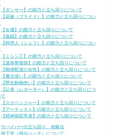
て
・
【ダンサー】の能力と立ち回りについて
・
【花嫁（ブライド）】の能力と立ち回りについ
て
・
【女優】の能力と立ち回りについて
・
【義賊】の能力と立ち回りについて
・
【料理人（シェフ）】の能力と立ち回りについ
て
・
【ミシン工】の能力と立ち回りについて
・
【遺体整復師】の能力と立ち回りについて
・
【郵便配達の女性】の能力と立ち回りについて
・
【魔法使い】の能力と立ち回りについて
・
【野生動物使い】の能力と立ち回りについて
・
【記者（レポーター）】の能力と立ち回りにつ
いて
・
【スカベンジャー】の能力と立ち回りについて
・
【アーティスト】の能力と立ち回りについて
・
【精神病院患者】の能力と立ち回りについて
・
サバイバーの立ち回り、攻略法
・
地下室（脱出ハッチ）について