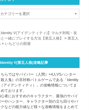
Identity V(アイデンティティ)】マルチ対戦・友
達と一緒にプレイする方法【第五人格】
>
第五人
格
>
いちどりの部屋
Identity V(第五人格)攻略記事
こちらではサバイバー（人間）×4人VSハンター
（殺人鬼）の非対称バトルゲームである「Identity
V（アイデンティティ）」の攻略情報についてま
とめております。
初心者におすすめのキャラクター、最強のサバイ
バーやハンター、キャラクター別の立ち回りやパ
ークなどの能力値など様々な攻略情報をまとめて