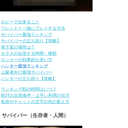
・
ロビーで出来ること
・
フレンドと一緒にプレイする方法
・
サバイバー最強ランキング
・
サバイバーの立ち回り【攻略】
・
地下室の場所は？
・
カラスの出現する時間・種類
・
ロッカーの効果的な使い方
・
ハンター最強ランキング
・
上級者向け最強サバイバー
・
ハンターの立ち回り【攻略】
・
ランキング戦の時間はいつ？
・
BOTの出現条件・上手い利用の仕方
・
名前やチャットの文字の色の変え方
・サバイバー（生存者・人間）