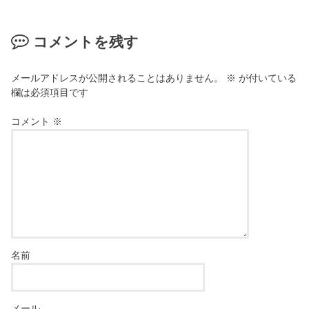
ま
ウ
す
で
)
開
き
コメントを残す
ま
す
)
メールアドレスが公開されることはありません。
※
が付いている
欄は必須項目です
コメント
※
名前
メール