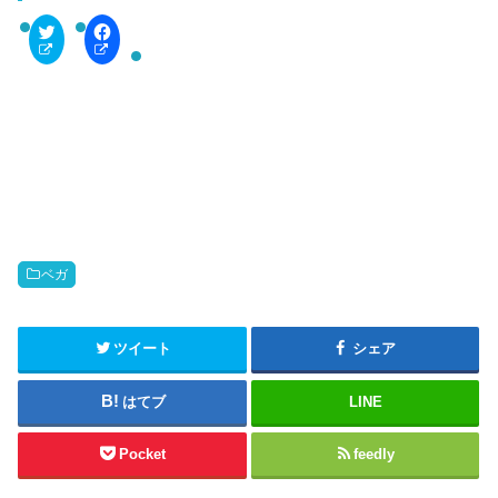
C
F
l
a
i
c
c
e
k
b
t
o
o
o
s
k
h
で
a
共
r
有
e
す
o
る
n
に
T
は
w
ク
i
リ
t
ッ
ベガ
t
ク
e
し
r
て
(
く
新
だ
ツイート
シェア
し
さ
い
い
ウ
(
はてブ
LINE
ィ
新
ン
し
ド
い
ウ
ウ
Pocket
feedly
で
ィ
開
ン
き
ド