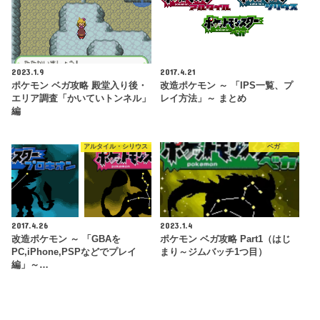
2023.1.9
2017.4.21
ポケモン ベガ攻略 殿堂入り後・
改造ポケモン ～ 「IPS一覧、プ
エリア調査「かいていトンネル」
レイ方法」～ まとめ
編
アルタイル・シリウス
ベガ
2017.4.26
2023.1.4
改造ポケモン ～ 「GBAを
ポケモン ベガ攻略 Part1（はじ
PC,iPhone,PSPなどでプレイ
まり～ジムバッチ1つ目）
編」～…