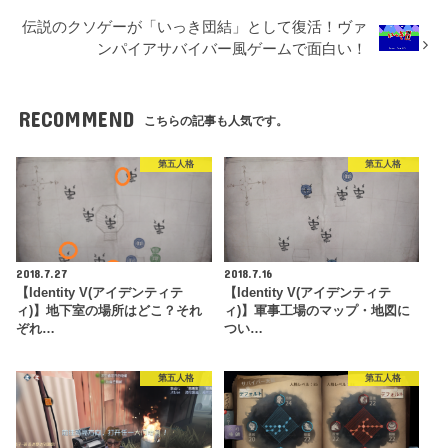
伝説のクソゲーが「いっき団結」として復活！ヴァ
ンパイアサバイバー風ゲームで面白い！
RECOMMEND
こちらの記事も人気です。
第五人格
第五人格
2018.7.27
2018.7.16
【Identity V(アイデンティテ
【Identity V(アイデンティテ
ィ)】地下室の場所はどこ？それ
ィ)】軍事工場のマップ・地図に
ぞれ…
つい…
第五人格
第五人格