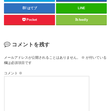
い
い
ウ
(
はてブ
LINE
ィ
新
ン
し
ド
い
ウ
ウ
Pocket
feedly
で
ィ
開
ン
き
ド
ま
ウ
す
で
)
開
き
コメントを残す
ま
す
)
メールアドレスが公開されることはありません。
※
が付いている
欄は必須項目です
コメント
※