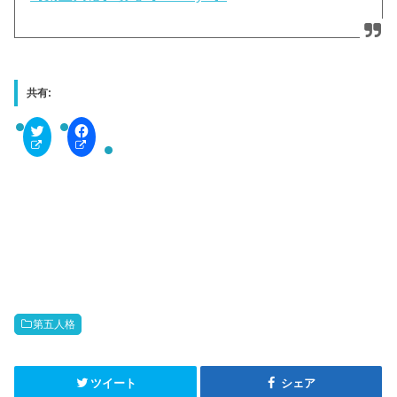
共有:
C
F
l
a
i
c
c
e
k
b
t
o
o
o
s
k
h
で
a
共
r
有
e
す
o
る
n
に
T
は
w
ク
i
リ
t
ッ
第五人格
t
ク
e
し
r
て
(
く
新
だ
ツイート
シェア
し
さ