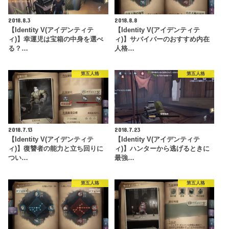
2018.8.3
2018.8.8
【Identity V(アイデンティテ
【Identity V(アイデンティテ
ィ)】幸運児は宝箱の中身を選べ
ィ)】サバイバーのおすすめ内在
る？…
人格…
第五人格
第五人格
2018.7.13
2018.7.23
【Identity V(アイデンティテ
【Identity V(アイデンティテ
ィ)】復讐者の能力と立ち回りに
ィ)】ハンターから逃げるときに
つい…
最強…
第五人格
第五人格