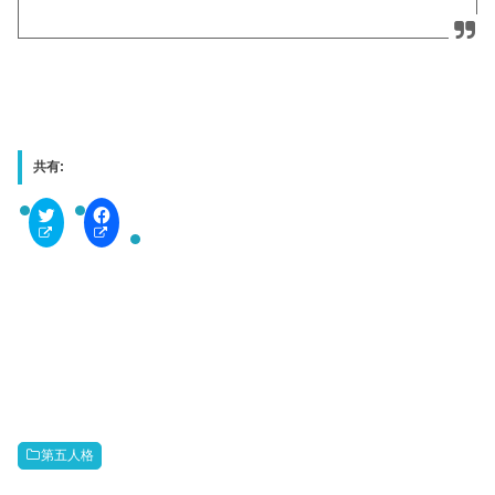
共有:
C
F
l
a
i
c
c
e
k
b
t
o
o
o
s
k
h
で
a
共
r
有
e
す
o
る
n
に
T
は
w
ク
i
リ
t
ッ
第五人格
t
ク
e
し