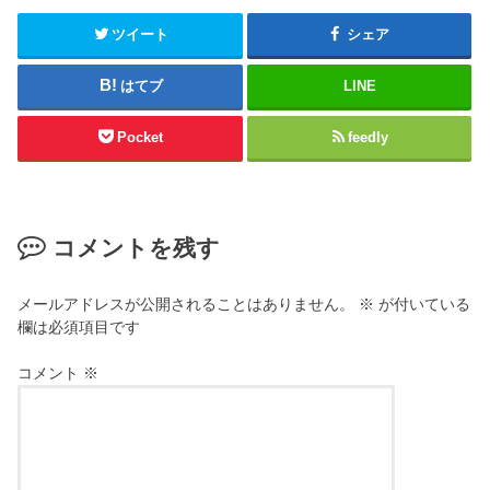
r
て
(
く
新
だ
ツイート
シェア
し
さ
い
い
ウ
(
はてブ
LINE
ィ
新
ン
し
ド
い
ウ
ウ
Pocket
feedly
で
ィ
開
ン
き
ド
ま
ウ
す
で
)
開
き
コメントを残す
ま
す
)
メールアドレスが公開されることはありません。
※
が付いている
欄は必須項目です
コメント
※