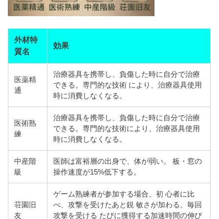
外材特
効果
質名
治療器具を携帯し、負傷した時に自分で治療
医薬精
できる。専門的な技術 により、治療器具使用
通
時に消費しなくなる。
治療器具を携帯し、負傷した時に自分で治療
医術熟
できる。専門的な技術により、治療器具使用
練
時に消費しなくなる。
中産階
医師は富裕層の出身で、体が弱い。 板・窓の
級
操作速度が15%低下する。
ゲーム熟練者が参加する場合、初 心者に比
荘園旧
べ、攻撃を受けたあと鋭 敏さが加わる。毎回
友
攻撃を受ける たびに獲得する加速時間の伸び