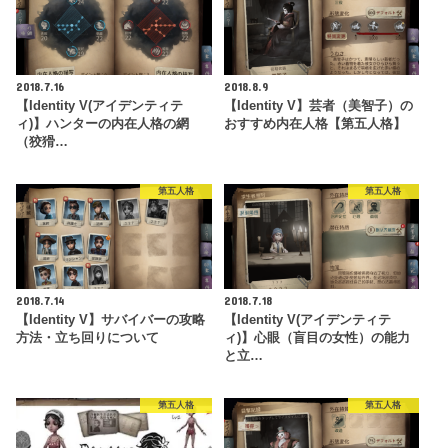
2018.7.16
2018.8.9
【Identity V(アイデンティテ
【Identity V】芸者（美智子）の
ィ)】ハンターの内在人格の網
おすすめ内在人格【第五人格】
（狡猾…
第五人格
第五人格
2018.7.14
2018.7.18
【Identity V】サバイバーの攻略
【Identity V(アイデンティテ
方法・立ち回りについて
ィ)】心眼（盲目の女性）の能力
と立…
第五人格
第五人格