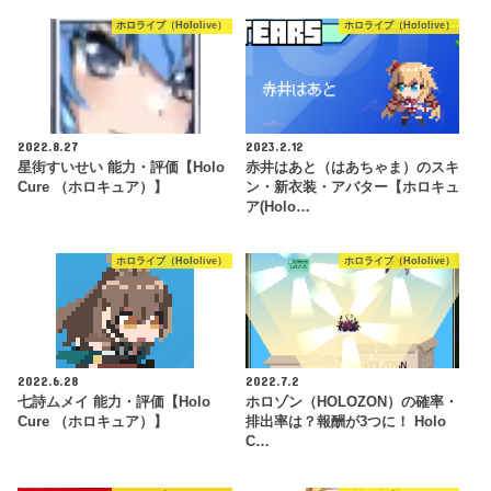
ホロライブ（Hololive）
ホロライブ（Hololive）
2022.8.27
2023.2.12
星街すいせい 能力・評価【Holo
赤井はあと（はあちゃま）のスキ
Cure （ホロキュア）】
ン・新衣装・アバター【ホロキュ
ア(Holo…
ホロライブ（Hololive）
ホロライブ（Hololive）
2022.6.28
2022.7.2
七詩ムメイ 能力・評価【Holo
ホロゾン（HOLOZON）の確率・
Cure （ホロキュア）】
排出率は？報酬が3つに！ Holo
C…