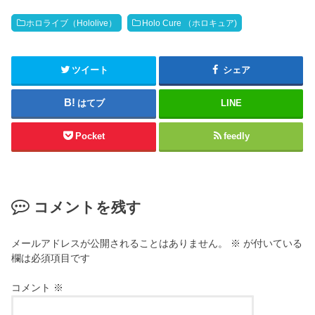
w
ク
i
リ
t
ッ
ホロライブ（Hololive）
Holo Cure （ホロキュア)
t
ク
e
し
r
て
(
く
新
だ
ツイート
シェア
し
さ
い
い
ウ
(
はてブ
LINE
ィ
新
ン
し
ド
い
ウ
ウ
Pocket
feedly
で
ィ
開
ン
き
ド
ま
ウ
す
で
)
開
き
コメントを残す
ま
す
)
メールアドレスが公開されることはありません。
※
が付いている
欄は必須項目です
コメント
※