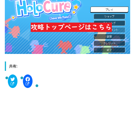
共有:
C
F
l
a
i
c
c
e
k
b
t
o
o
o
s
k
h
で
a
共
r
有
e
す
o
る
n
に
T
は