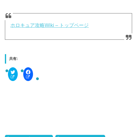
ホロキュア攻略Wiki – トップページ
共有:
C
F
l
a
i
c
c
e
k
b
t
o
o
o
s
k
h
で
a
共
r
有
e
す
o
る
n
に
T
は
w
ク
i
リ