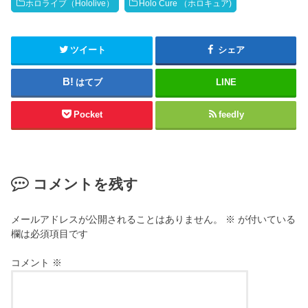
t
ッ
ホロライブ（Hololive）
Holo Cure （ホロキュア)
t
ク
e
し
r
て
(
く
新
だ
ツイート
シェア
し
さ
い
い
ウ
(
はてブ
LINE
ィ
新
ン
し
ド
い
ウ
ウ
Pocket
feedly
で
ィ
開
ン
き
ド
ま
ウ
す
で
)
開
き
コメントを残す
ま
す
)
メールアドレスが公開されることはありません。
※
が付いている
欄は必須項目です
コメント
※