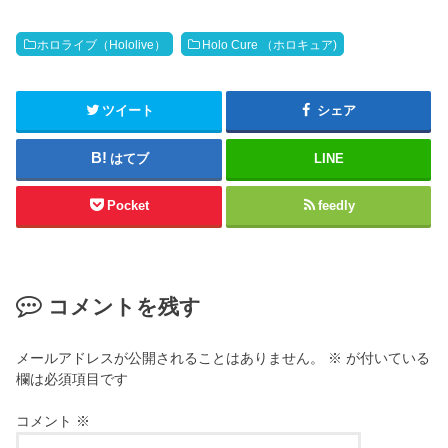
T
は
w
ク
i
リ
t
ッ
ホロライブ（Hololive）
Holo Cure （ホロキュア)
t
ク
e
し
r
て
(
く
新
だ
ツイート
シェア
し
さ
い
い
ウ
(
はてブ
LINE
ィ
新
ン
し
ド
い
ウ
ウ
Pocket
feedly
で
ィ
開
ン
き
ド
ま
ウ
す
で
)
開
き
コメントを残す
ま
す
)
メールアドレスが公開されることはありません。
※
が付いている
欄は必須項目です
コメント
※