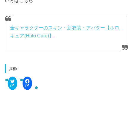
い方はこちら
全キャラクターのスキン・新衣装・アバター【ホロ
キュア(Holo Cure)】
共有:
C
F
l
a
i
c
c
e
k
b
t
o
o
o
s
k
h
で
a
共
r
有
e
す
o
る
n
に