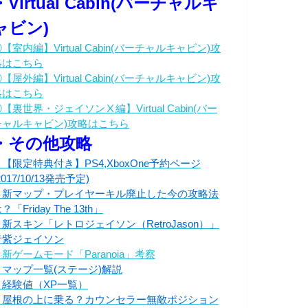
・Virtual Cabin(バーチャルキ
ャビン)
【室内編】Virtual Cabin(バーチャルキャビン)攻
略はこちら
【屋外編】Virtual Cabin(バーチャルキャビン)攻
略はこちら
【裏世界・ジェイソンⅩ編】Virtual Cabin(バー
チャルキャビン)攻略はこちら
・その他攻略
・【限定特典付き】PS4,XboxOne予約ページ
2017/10/13発売予定)
・新マップ・プレイヤーキル廃止した今の攻略法
？「Friday The 13th」
・新スキン「レトロジェイソン（RetroJason）」
青紫ジェイソン
新ゲームモード「Paranoia」考察
・マップ一覧(ステージ)解説
・経験値（XP一覧）
・屋根の上に乗る？カウンセラー無敵ポジション