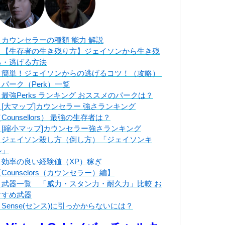
・カウンセラーの種類 能力 解説
・【生存者の生き残り方】ジェイソンから生き残
る・逃げる方法
・簡単！ジェイソンからの逃げるコツ！（攻略）
・パーク（Perk）一覧
・最強Perks ランキング おススメのパークは？
・[大マップ]カウンセラー 強さランキング
Counsellors） 最強の生存者は？
・[縮小マップ]カウンセラー強さランキング
・ジェイソン殺し方（倒し方）「ジェイソンキ
ル」
・効率の良い経験値（XP）稼ぎ
Counselors（カウンセラー）編】
・武器一覧 「威力・スタン力・耐久力」比較 お
すすめ武器
・Sense(センス)に引っかからないには？