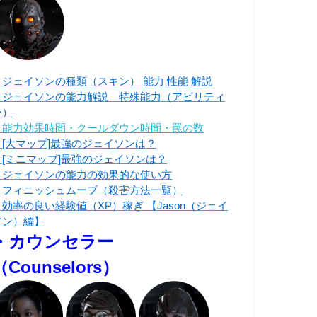
・ジェイソンの種類（スキン） 能力 性能 解説
・ジェイソンの能力解説 特殊能力（アビリティ
ー）
・能力効果時間・クールダウン時間・罠の数
・[大マップ]最強のジェイソンは？
・[ミニマップ]最強のジェイソンは？
・ジェイソンの能力の効果的な使い方
・フィニッシュムーブ（殺害方法一覧）
・効率の良い経験値（XP）稼ぎ 【Jason（ジェイ
ソン）編】
・カウンセラー
（Counselors）