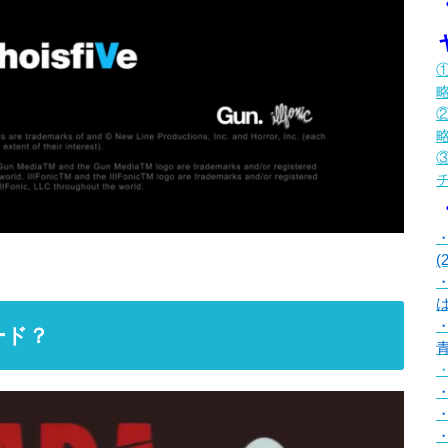
①
②
③
(
は
ード？
・