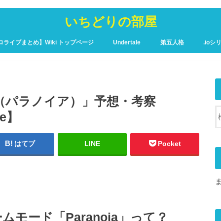
いちどりの部屋
ロライブまとめ】Wiki トップページ
Undertale
第五人格
.ioシ
ュア攻略Wiki – トップページ
ia（パラノイア）」予想・考察
me】
はてブ
LINE
Pocket
e新ゲームモード「Paranoia」って？