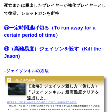
死亡または脱出したプレイヤーが強化プレイヤーとし
て復活、ショットガンを所持
⑤一定時間逃げ切る（
To run away for a
certain period of time）
⑥（高難易度）ジェイソンを殺す（Kill the
Jason)
↓ジェイソンキルの方法
いちどりの部屋
【攻略】ジェイソン殺し方（倒し方）
「ジェイソンキル」最高難度クリアを
達成しよ...
HTTPS://TORIK0419.COM/2017/06/18/POST-4076
FRIDAY THE 13TH : THE GAMEカウンセラーが生存するための最高難易度のクリア方法
【ジェイソンを殺す】今回はこの究極の生き延び方をするコツ、条件などの攻略方法を紹介し