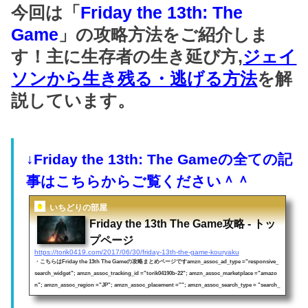
今回は「
Friday the 13th: The
Game
」の攻略方法をご紹介しま
す！主に生存者の生き延び方,
ジェイ
ソンから生き残る・逃げる方法
を解
説しています。
↓Friday the 13th: The Gameの全ての記
事はこちらからご覧ください＾＾
いちどりの部屋
Friday the 13th The Game攻略 - トッ
プページ
https://torik0419.com/2017/06/30/friday-13th-the-game-kouryaku
・こちらはFriday the 13th The Gameの攻略まとめページですamzn_assoc_ad_type ="responsive_
search_widget"; amzn_assoc_tracking_id ="torik04190b-22"; amzn_assoc_marketplace ="amazo
n"; amzn_assoc_region ="JP"; amzn_assoc_placement =""; amzn_assoc_search_type = "search_
widget";amzn_assoc_width ="auto"; amzn_assoc_height ="auto"; amzn_assoc_default_search_