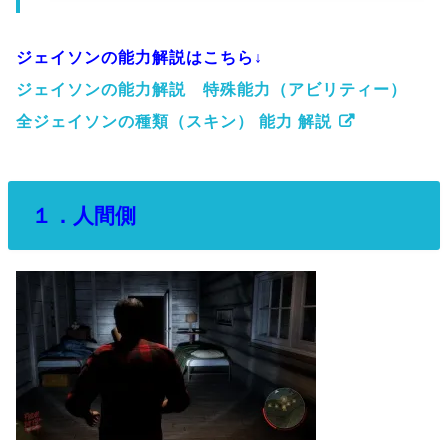
category =""; amzn_assoc_default_search_key ="Frida...
ジェイソンの能力解説はこちら↓
ジェイソンの能力解説 特殊能力（アビリティー）
全ジェイソンの種類（スキン） 能力 解説
１．人間側