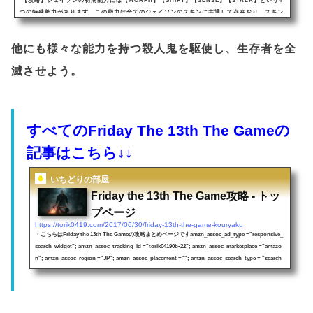
【攻略】ジェイソンの初期能力には【MORPH】【SHIFT】【SENSE】【STALK】という4
つの特殊能力があります。この能力は全てのジェイソンのスキンに共通して存在おり、スキン
ごとに効果範囲や持続時間等が異なります。しかし、どのスキンでも全ての特殊能力を上手く
使えば、カウンセラー（人間）をより簡単に殺すことが出来ます。また生存者側もジェイソン
他にも様々な能力を持つ殺人鬼を駆使し、生存者を全
の特殊能力を理解して上手く逃げの立ち回りを出来るようにしましょう！【MORPH】【SHI
FT】【SENSE】【STALK】は全て発動後の再使用時間が存在しており・スキル発動途中に
滅させよう。
解除す...
すべてのFriday The 13th The Gameの
記事はこちら↓↓
いちどりの部屋
Friday the 13th The Game攻略 - トッ
プページ
https://torik0419.com/2017/06/30/friday-13th-the-game-kouryaku
・こちらはFriday the 13th The Gameの攻略まとめページですamzn_assoc_ad_type ="responsive_
search_widget"; amzn_assoc_tracking_id ="torik04190b-22"; amzn_assoc_marketplace ="amazo
n"; amzn_assoc_region ="JP"; amzn_assoc_placement =""; amzn_assoc_search_type = "search_
widget";amzn_assoc_width ="auto"; amzn_assoc_height ="auto"; amzn_assoc_default_search_
category =""; amzn_assoc_default_search_key ="Frida...