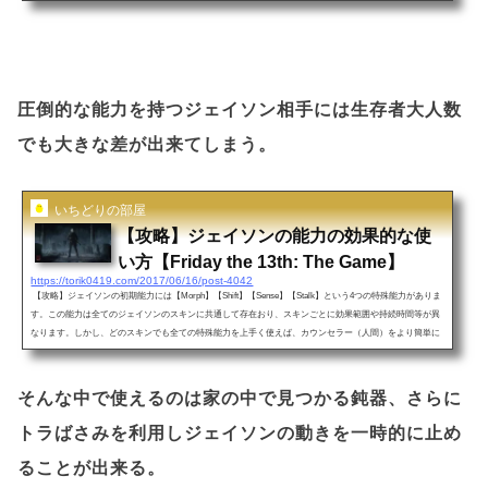
て行きたいと思います・ジェイソンの倒し方（動画で見たい方はこちら！） １．ジェイソン
を殺すための前提条件①トミーが生存している事※トミーの呼び方マップの家の中に設置され
ている無線機を使用する。→脱出OR死んだキャラがランダムで一人トミーとして復活しま
す。②女キャラでジェイソンの家の中へ侵入，そしてジェイソン母のセーター装備する事&A
M...
圧倒的な能力を持つジェイソン相手には生存者大人数
でも大きな差が出来てしまう。
いちどりの部屋
【攻略】ジェイソンの能力の効果的な使
い方【Friday the 13th: The Game】
https://torik0419.com/2017/06/16/post-4042
【攻略】ジェイソンの初期能力には【Morph】【Shift】【Sense】【Stalk】という4つの特殊能力がありま
す。この能力は全てのジェイソンのスキンに共通して存在おり、スキンごとに効果範囲や持続時間等が異
なります。しかし、どのスキンでも全ての特殊能力を上手く使えば、カウンセラー（人間）をより簡単に
殺すことが出来ます。また生存者側もジェイソンの特殊能力を理解して上手く逃げの立ち回りを出来るよ
うにしましょう！【Morph】【Shift】【Sense】【Stalk】は全て発動後の再使用時間が存在しており・スキ
ル発動途中に解除す...
そんな中で使えるのは家の中で見つかる鈍器、さらに
トラばさみを利用しジェイソンの動きを一時的に止め
ることが出来る。