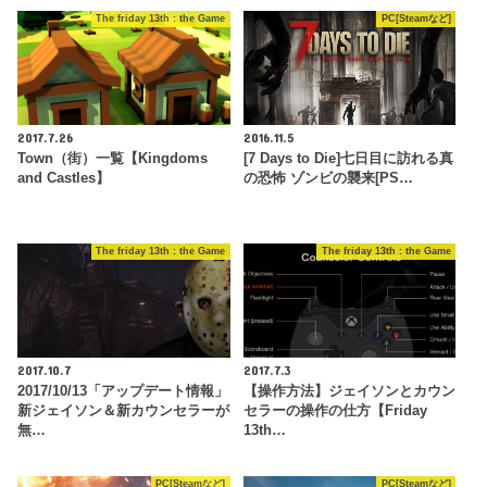
The friday 13th : the Game
PC[Steamなど]
2017.7.26
2016.11.5
Town（街）一覧【Kingdoms
[7 Days to Die]七日目に訪れる真
and Castles】
の恐怖 ゾンビの襲来[PS…
The friday 13th : the Game
The friday 13th : the Game
2017.10.7
2017.7.3
2017/10/13「アップデート情報」
【操作方法】ジェイソンとカウン
新ジェイソン＆新カウンセラーが
セラーの操作の仕方【Friday
無…
13th…
PC[Steamなど]
PC[Steamなど]