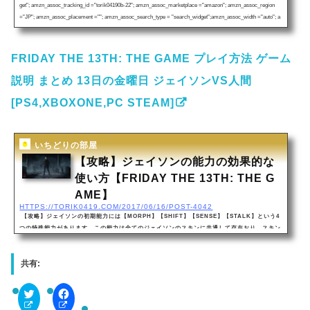
get"; amzn_assoc_tracking_id ="torik04190b-22"; amzn_assoc_marketplace ="amazon"; amzn_assoc_region
="JP"; amzn_assoc_placement =""; amzn_assoc_search_type = "search_widget";amzn_assoc_width ="auto"; a
mzn_assoc_height ="auto"; amzn_assoc_default_search_category =""; amzn_assoc_default_search_key ="Frid
a...
FRIDAY THE 13TH: THE GAME プレイ方法 ゲーム
説明 まとめ 13日の金曜日 ジェイソンVS人間
[PS4,XBOXONE,PC STEAM]
いちどりの部屋
【攻略】ジェイソンの能力の効果的な
使い方【FRIDAY THE 13TH: THE G
AME】
HTTPS://TORIK0419.COM/2017/06/16/POST-4042
【攻略】ジェイソンの初期能力には【MORPH】【SHIFT】【SENSE】【STALK】という4
つの特殊能力があります。この能力は全てのジェイソンのスキンに共通して存在おり、スキン
ごとに効果範囲や持続時間等が異なります。しかし、どのスキンでも全ての特殊能力を上手く
使えば、カウンセラー（人間）をより簡単に殺すことが出来ます。また生存者側もジェイソン
共有:
の特殊能力を理解して上手く逃げの立ち回りを出来るようにしましょう！【MORPH】【SHI
FT】【SENSE】【STALK】は全て発動後の再使用時間が存在しており・スキル発動途中に
解除す...
C
F
l
a
i
c