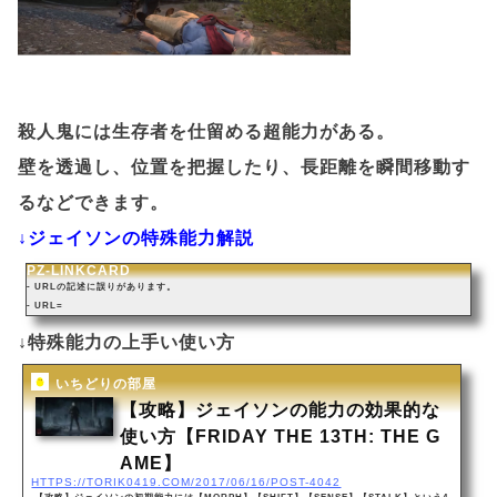
殺人鬼には生存者を仕留める超能力がある。
壁を透過し、位置を把握したり、長距離を瞬間移動す
るなどできます。
↓ジェイソンの特殊能力解説
PZ-LINKCARD
- URLの記述に誤りがあります。
- URL=
↓特殊能力の上手い使い方
いちどりの部屋
【攻略】ジェイソンの能力の効果的な
使い方【FRIDAY THE 13TH: THE G
AME】
HTTPS://TORIK0419.COM/2017/06/16/POST-4042