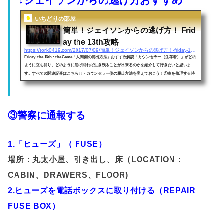
↓ジェイソンからの逃げ方おすすめ
いちどりの部屋
簡単！ジェイソンからの逃げ方！ Frid
ay the 13th攻略
https://torik0419.com/2017/07/09/簡単！ジェイソンからの逃げ方！-friday-13th攻略
Friday the 13th : the Game「人間側の脱出方法」おすすめ解説「カウンセラー（生存者）」がどの
ように立ち回り、どのように逃げ回れば生き残ることが出来るのかを紹介して行きたいと思いま
す。すべての関連記事はこちら↓↓・カウンセラー側の脱出方法を覚えておこう！①車を修理する時
間がかかるが修理が完了すれば「2人・4人」同時脱出が可能です。◦車の修理方法１：ガソリンを入
れる（車の横にガソリンを運ぶ）２：バッテリーを入れる（バッテリーを車の前に運ぶ）※１，２
はステータス「知性」により修理速度が大幅に変わります。３...
③警察に通報する
1.「ヒューズ」（ FUSE）
場所：丸太小屋、引き出し、床（LOCATION：
CABIN、DRAWERS、FLOOR)
2.ヒューズを電話ボックスに取り付ける（REPAIR
FUSE BOX）