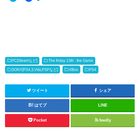
c
e
k
b
t
o
o
o
s
k
h
で
a
共
r
有
e
す
o
る
n
に
T
は
w
ク
i
リ
t
ッ
PC[Steamなど]
The friday 13th : the Game
t
ク
e
し
SONY[PS4,3,Vita,PSPなど]
XBox
PS4
r
て
(
く
新
だ
し
さ
い
い
ツイート
シェア
ウ
(
ィ
新
ン
し
ド
い
はてブ
LINE
ウ
ウ
で
ィ
開
ン
Pocket
feedly
き
ド
ま
ウ
す
で
)
開
き