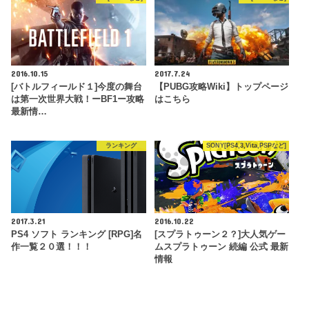
2016.10.15
2017.7.24
[バトルフィールド１]今度の舞台
【PUBG攻略Wiki】トップページ
は第一次世界大戦！ーBF1ー攻略
はこちら
最新情…
ランキング
SONY[PS4,3,Vita,PSPなど]
2017.3.21
2016.10.22
PS4 ソフト ランキング [RPG]名
[スプラトゥーン２？]大人気ゲー
作一覧２０選！！！
ムスプラトゥーン 続編 公式 最新
情報