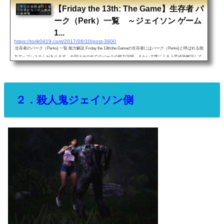
【Friday the 13th: The Game】生存者 パ
ーク（Perk）一覧 ～ジェイソン ゲーム
1...
https://torik0419.com/2017/06/10/post-3900
生存者のパーク（Perks) 一覧 能力解説 Friday the 13th:the Gameの生存者にはパーク（Perks)と呼ばれる能
力アップシステムがあります。今回はその全てのパークの能力説明、またレア度による上昇値等解説して
いきたいと思います。※未確定な数値も多数あるので情報提供を頂けたらありがたいです。・パーク（Pe
rks）のレアリティレアリティ色効果□Poor白プーア（弱い）□Common青コモン（普通）□Uncommon黄ア
ンコモン（珍しい）□Rare橙レア（希少）□Epic赤エピック（とても希少）それぞれのパークにはレア度が
あります。種類は...
２．殺人鬼ジェイソン側