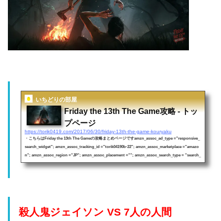
いちどりの部屋
Friday the 13th The Game攻略 - トッ
プページ
https://torik0419.com/2017/06/30/friday-13th-the-game-kouryaku
・こちらはFriday the 13th The Gameの攻略まとめページですamzn_assoc_ad_type ="responsive_
search_widget"; amzn_assoc_tracking_id ="torik04190b-22"; amzn_assoc_marketplace ="amazo
n"; amzn_assoc_region ="JP"; amzn_assoc_placement =""; amzn_assoc_search_type = "search_
widget";amzn_assoc_width ="auto"; amzn_assoc_height ="auto"; amzn_assoc_default_search_
category =""; amzn_assoc_default_search_key ="Frida...
殺人鬼ジェイソン VS 7人の人間