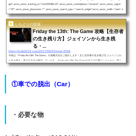
get"; amzn_assoc_tracking_id ="torik04190b-22"; amzn_assoc_marketplace ="amazon"; amzn_assoc_region
="JP"; amzn_assoc_placement =""; amzn_assoc_search_type = "search_widget";amzn_assoc_width ="auto"; a
mzn_assoc_height ="auto"; amzn_assoc_default_search_category =""; amzn_assoc_default_search_key ="Frid
a...
いちどりの部屋
Friday the 13th: The Game 攻略【生存者
の生き残り方】ジェイソンから生き残
る・...
https://torik0419.com/2017/06/02/post-3546
今回は「Friday the 13th: The Game」の攻略方法をご紹介します！主に生存者の生き延び方,ジェイソンか
ら生き残る・逃げる方法を解説しています。↓Friday the 13th: The Gameの全ての記事はこちらからご覧く
ださい＾＾ジェイソンの能力解説はこちら↓ジェイソンの能力解説 特殊能力（アビリティー）全ジェイ
ソンの種類（スキン） 能力 解説 １．人間側・勝利条件（Victory condition）【13日の金曜日ゲーム攻略/脱
出方法】FRIDAY THE 13TH THE GAME: How to Escape From Jason(参考）①車での脱出（Car）人間は広
大な森の中の家や森の中...
①車での脱出（Car）
・必要な物