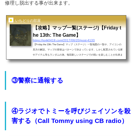
修理し脱出する事が出来ます。
いちどりの部屋
【攻略】マップ一覧(ステージ)【Friday t
he 13th: The Game】
https://torik0419.com/2017/06/20/post-4133
【Friday the 13th: The Game】マップ（ステージ）一覧地図の一覧や、アイコンの
見方の解説。マップの形状はパターンで決まっています。しかし配置されている家
やアイテム等もランダムの為、毎回新しいステージでの戦いを楽しむことが出来ま
す。 ・キャンプクリスタルレイク（Camp Crystal Lake） ・ヒギンスヘイブン（Hi
ggins Haven） ・パックナックロッジ（Packanack Lodge ）・マップアイコン説明①
家：建物があり（様々な脱出用のアイテムがあります）②車：故障した車（2人or４
人乗り）の物があり、修理すれ...
③警察に通報する
④ラジオでトミーを呼びジェイソンを殺
害する（Call Tommy using CB radio）