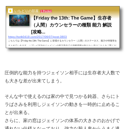
いちどりの部屋
1 Pocket
【Friday the 13th: The Game】生存者
（人間）カウンセラーの種類 能力 解説
[攻略...
https://torik0419.com/2017/06/07/post-3803
こちらでは【Friday the 13th: The Game】に登場するカウンセラー（人間）のステータス、能力や特徴等を
まとめていきます。↓↓プレイ方法やジェイソンの能力等全ての攻略情報が知りたい方はこちらをご覧くだ
さい。https://torik0419.com/2017/06/30/friday-13th-the-game-kouryaku/↓↓生存者のパーク（Perk）については
こちらhttps://torik0419.com/2017/06/09/post-3824/↓生存者（カウンセラー）強さランキングhttps://torik0419.c
om/2017/06/13/post-4000/・カウンセラー（人間）のステータス一覧（赤：長所 青：短所）カウンセラー
名...
圧倒的な能力を持つジェイソン相手には生存者大人数で
も大きな差が出来てしまう。
そんな中で使えるのは家の中で見つかる鈍器、さらにト
ラばさみを利用しジェイソンの動きを一時的に止めるこ
とが出来る。
さらに、家の窓はジェイソンの体系の大きさのおかげで
通れない仕様となっており、強力な殺人鬼からうまく逃