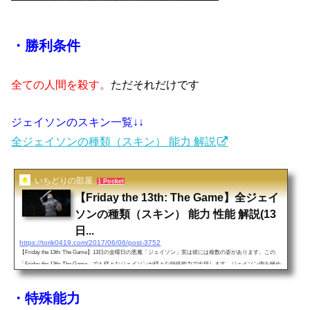
・勝利条件
全ての人間を殺す。
ただそれだけです
ジェイソンのスキン一覧↓↓
全ジェイソンの種類（スキン） 能力 解説
いちどりの部屋
1 Pocket
【Friday the 13th: The Game】全ジェイ
ソンの種類（スキン） 能力 性能 解説(13
日...
https://torik0419.com/2017/06/06/post-3752
【Friday the 13th: The Game】13日の金曜日の悪魔「ジェイソン」実は彼には複数の姿があります。この
「Friday the 13th: The Game」でも様々なジェイソンが様々な特殊能力で出現します。ジェイソン側を極め
たい方だけではなく、生存者を極めたい方もこの見た目によるジェイソンの能力を理解すれば、より生存
しやすい立ち回りが出来るようになりますので是非ご覧ください！すべての関連記事はこちら↓↓https://tori
・特殊能力
k0419.com/2017/06/30/friday-13th-the-game-kouryaku/【生存者の生き残り方】解説 ジェイソンの能力解説