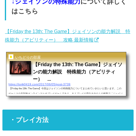
↓ジェイソンの特殊能力
について詳しく
はこちら
【Friday the 13th: The Game】ジェイソンの能力解説 特
殊能力（アビリティー） 攻略 最新情報
いちどりの部屋
【Friday the 13th: The Game】ジェイソ
ンの能力解説 特殊能力（アビリティ
ー） ...
https://torik0419.com/2017/06/05/post-3739
【Friday the 13th: The Game】今回はジェイソンの特殊能力についてまとめていきたいと思います。この
ゲームはの非対称オンラインマルチプレイゲームであり、８人プレイの場合８分の１の確率で「ジェイソ
ン」を使用できます。その貴重な確率でプレイできるジェイソンを早く極めたい、という方も多いと思う
ので今回はジェイソンの能力を紹介したいと思います。↓↓関連記事はこちら プレイ方法 ゲーム説明 まと
め 攻略 生存者の生き残り方 全ジェイソンの種類（スキン） 能力 解説 ・ジェイソンの基本能力（特殊能
力）まず全てのジ...
・プレイ方法