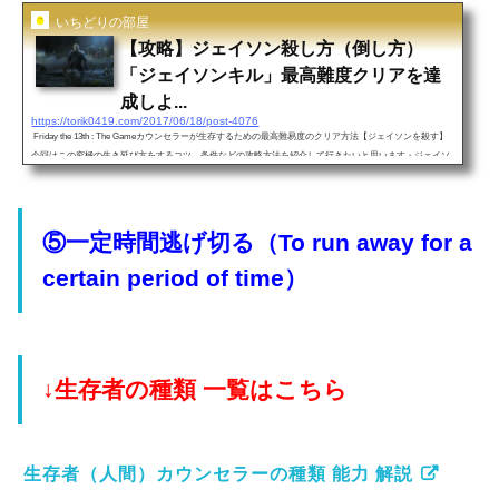
いちどりの部屋
【攻略】ジェイソン殺し方（倒し方）
「ジェイソンキル」最高難度クリアを達
成しよ...
https://torik0419.com/2017/06/18/post-4076
Friday the 13th : The Gameカウンセラーが生存するための最高難易度のクリア方法【ジェイソンを殺す】
今回はこの究極の生き延び方をするコツ、条件などの攻略方法を紹介して行きたいと思います・ジェイソ
ンの倒し方（動画で見たい方はこちら！） １．ジェイソンを殺すための前提条件①トミーが生存している
事※トミーの呼び方マップの家の中に設置されている無線機を使用する。→脱出or死んだキャラがランダ
ムで一人トミーとして復活します。②女キャラでジェイソンの家の中へ侵入，そしてジェイソン母のセー
ター装備する事&am...
⑤一定時間逃げ切る（
To run away for a
certain period of time）
↓生存者の種類 一覧はこちら
生存者（人間）カウンセラーの種類 能力 解説