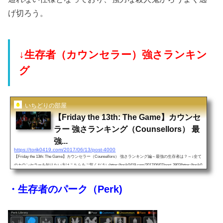
げ切ろう。
↓生存者（カウンセラー）強さランキン
グ
いちどりの部屋
【Friday the 13th: The Game】カウンセ
ラー 強さランキング（Counsellors） 最
強...
https://torik0419.com/2017/06/13/post-4000
【Friday the 13th: The Game】カウンセラー（Counsellors） 強さランキング編～最強の生存者は？～↓全て
のカウンセラーを知りたい方はこちらをご覧くださいhttps://torik0419.com/2017/06/07/post-3803/https://torik0
419.com/2017/06/30/friday-13th-the-game-kouryaku/1位.Vanessa Jones（バネッサ・ジョーンズ）・一位の理
由はなんといってもその機動力、ジェイソンが最強であるこのゲームでは「逃げる」のが最重要となりま
・生存者のパーク（Perk)
す。・ステータス・特徴（最初から使用可能）【走り特化型】その高いスタミナと移動速度を使いマップ
の探索...