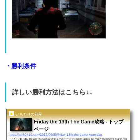
・勝利条件
詳しい勝利方法はこちら↓↓
いちどりの部屋
Friday the 13th The Game攻略 - トップ
ページ
https://torik0419.com/2017/06/30/friday-13th-the-game-kouryaku
・こちらはFriday the 13th The Gameの攻略まとめページですamzn_assoc_ad_type ="responsive_search_wid