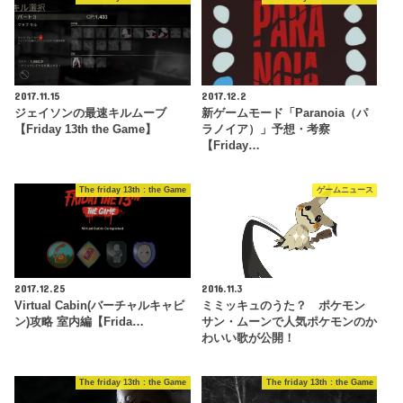
2017.11.15
2017.12.2
ジェイソンの最速キルムーブ
新ゲームモード「Paranoia（パ
【Friday 13th the Game】
ラノイア）」予想・考察
【Friday…
The friday 13th : the Game
ゲームニュース
2017.12.25
2016.11.3
Virtual Cabin(バーチャルキャビ
ミミッキュのうた？ ポケモン
ン)攻略 室内編【Frida…
サン・ムーンで人気ポケモンのか
わいい歌が公開！
The friday 13th : the Game
The friday 13th : the Game