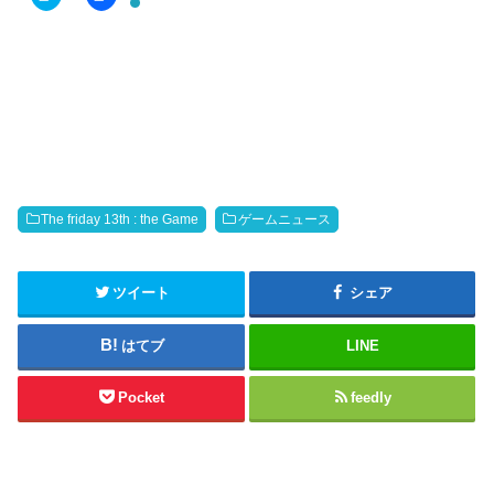
i
c
c
e
k
b
t
o
o
o
s
k
h
で
a
共
r
有
e
す
o
る
n
に
T
は
w
ク
i
リ
t
ッ
The friday 13th : the Game
ゲームニュース
t
ク
e
し
r
て
(
く
新
だ
ツイート
シェア
し
さ
い
い
ウ
(
はてブ
LINE
ィ
新
ン
し
ド
い
ウ
ウ
Pocket
feedly
で
ィ
開
ン
き
ド
ま
ウ
す
で
)
開
き