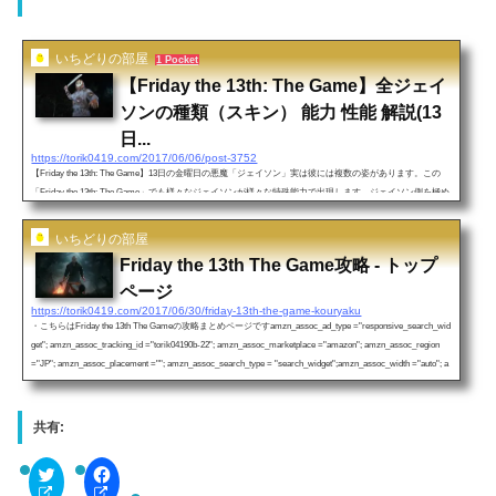
いちどりの部屋
1 Pocket
【Friday the 13th: The Game】全ジェイ
ソンの種類（スキン） 能力 性能 解説(13
日...
https://torik0419.com/2017/06/06/post-3752
【Friday the 13th: The Game】13日の金曜日の悪魔「ジェイソン」実は彼には複数の姿があります。この
「Friday the 13th: The Game」でも様々なジェイソンが様々な特殊能力で出現します。ジェイソン側を極め
たい方だけではなく、生存者を極めたい方もこの見た目によるジェイソンの能力を理解すれば、より生存
しやすい立ち回りが出来るようになりますので是非ご覧ください！すべての関連記事はこちら↓↓https://tori
いちどりの部屋
k0419.com/2017/06/30/friday-13th-the-game-kouryaku/【生存者の生き残り方】解説 ジェイソンの能力解説
Friday the 13th The Game攻略 - トップ
特殊能力（ア...
ページ
https://torik0419.com/2017/06/30/friday-13th-the-game-kouryaku
・こちらはFriday the 13th The Gameの攻略まとめページですamzn_assoc_ad_type ="responsive_search_wid
get"; amzn_assoc_tracking_id ="torik04190b-22"; amzn_assoc_marketplace ="amazon"; amzn_assoc_region
="JP"; amzn_assoc_placement =""; amzn_assoc_search_type = "search_widget";amzn_assoc_width ="auto"; a
mzn_assoc_height ="auto"; amzn_assoc_default_search_category =""; amzn_assoc_default_search_key ="Frid
a...
共有:
C
F
l
a