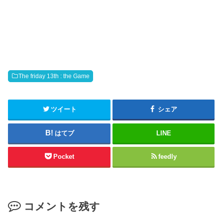
o
o
s
k
h
で
a
共
r
有
e
す
o
る
n
に
T
は
w
ク
i
リ
t
ッ
The friday 13th : the Game
t
ク
e
し
r
て
(
く
新
だ
ツイート
シェア
し
さ
い
い
ウ
(
はてブ
LINE
ィ
新
ン
し
ド
い
ウ
ウ
Pocket
feedly
で
ィ
開
ン
き
ド
ま
ウ
す
で
)
開
き
コメントを残す
ま
す
)