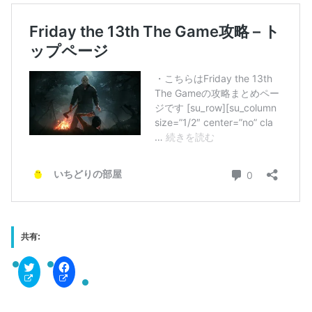
共有:
C
F
l
a
i
c
c
e
k
b
t
o