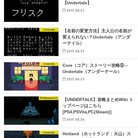
【Undertale】
2017.08.27
Undertale
【名前の変更方法】主人公の名前が
変えられない？Undertale（アンダ
ーテイル）
2017.08.27
Undertale
Core（コア）ストーリー攻略⑤ –
Undertale（アンダーテール）
2017.08.27
PC[Steamなど]
【UNDERTALE】攻略まとめWiki ト
ップページはこちら
[PS4,PSVita,PC(Steam)]
2017.08.26
Undertale
Hotland（ホットランド：火山）ス