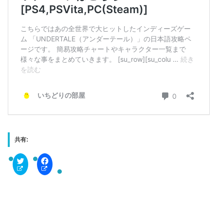
共有:
C
F
l
a
i
c
c
e
k
b
t
o
o
o
s
k
h
で
a
共