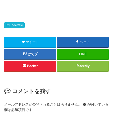
r
有
e
す
o
る
n
に
T
は
w
ク
i
リ
t
ッ
Undertale
t
ク
e
し
r
て
(
く
新
だ
ツイート
シェア
し
さ
い
い
ウ
(
はてブ
LINE
ィ
新
ン
し
ド
い
ウ
ウ
Pocket
feedly
で
ィ
開
ン
き
ド
ま
ウ
す
で
)
開
き
コメントを残す
ま
す
)
メールアドレスが公開されることはありません。
※
が付いている
欄は必須項目です