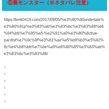
⑤裏モンスター（※ネタバレ注意）
https://torik0419.com/2017/09/05/%e3%80%90undertale%
e3%80%91p%e3%83%ab%e3%83%bc%e3%83%88%e6
%94%bb%e7%95%a5-%e2%91%a0%e3%80%8ctrue-
pacifist%e7%9c%9f%e3%81%ae%e5%b9%b3%e5%92%
8c%e4%b8%bb%e7%be%a9%e8%80%85%e3%83%ab%
e3%83%bc%e3%83%88/
↓
↓
↓
↓
↓
↓