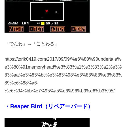
「でんわ」→「ことわる」
https://torik0419.com/2017/09/09/%e3%80%90undertale%
e3%80%91memoryhead%e3%83%a1%e3%83%a2%e3%
83%aa%e3%83%bc%e3%83%98%e3%83%83%e3%83%
89%e6%88%a6-
%e6%94%bb%e7%95%a5%e6%96%b9%e6%b3%95/
・Reaper Bird（リペアーバード）