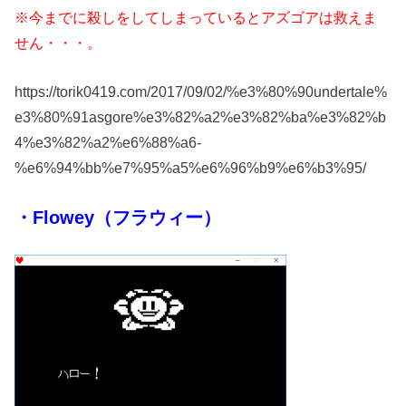
※今までに殺しをしてしまっているとアズゴアは救えま
せん・・・。
https://torik0419.com/2017/09/02/%e3%80%90undertale%
e3%80%91asgore%e3%82%a2%e3%82%ba%e3%82%b
4%e3%82%a2%e6%88%a6-
%e6%94%bb%e7%95%a5%e6%96%b9%e6%b3%95/
・Flowey（フラウィー）