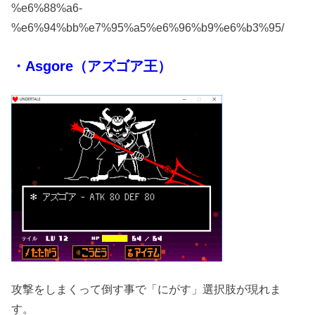
%e6%88%a6-
%e6%94%bb%e7%95%a5%e6%96%b9%e6%b3%95/
・Asgore（アズゴア王）
攻撃をしまくって倒す事で「にがす」選択肢が現れま
す。