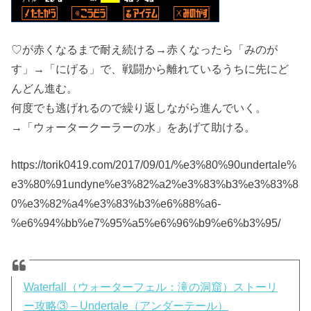
♡が赤くなるまで耐え続ける→赤くなったら「みのが
す」→「にげる」で、戦闘から離れているうちに先にど
んどん進む。
何度でも逃げれるので繰り返しながら進んでいく。
→「ウォータークーラーの水」をあげて助ける。
https://torik0419.com/2017/09/01/%e3%80%90undertale%
e3%80%91undyne%e3%82%a2%e3%83%b3%e3%83%8
0%e3%82%a4%e3%83%b3%e6%88%a6-
%e6%94%bb%e7%95%a5%e6%96%b9%e6%b3%95/
Waterfall（ウォーターフェル：滝の洞窟）ストーリ
ー攻略③ – Undertale（アンダーテール）