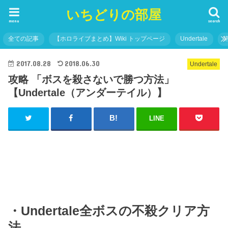
いちどりの部屋
menu
search
全ての記事
【ホロライブまとめ】Wiki トップページ
Undertale
2017.08.28
2018.06.30
Undertale
攻略 「ボスを殺さないで勝つ方法」
【Undertale（アンダーテイル）】
LINE
・Undertale全ボスの不殺クリア方
法