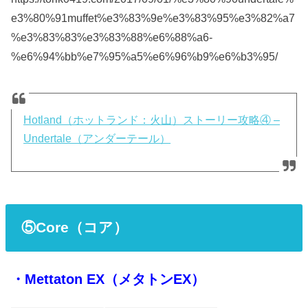
e3%80%91muffet%e3%83%9e%e3%83%95%e3%82%a7
%e3%83%83%e3%83%88%e6%88%a6-
%e6%94%bb%e7%95%a5%e6%96%b9%e6%b3%95/
Hotland（ホットランド：火山）ストーリー攻略④ –
Undertale（アンダーテール）
⑤
Core（コア）
・Mettaton EX（メタトンEX）