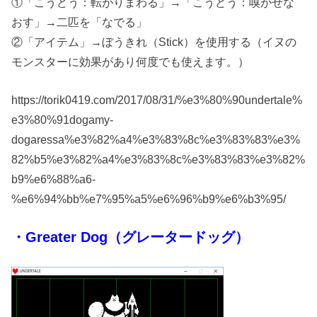
①「こうどう：転がりまわる」→「こうどう：嗅がせな
おす」→二匹を「なでる」
②「アイテム」→ぼうきれ（Stick）を使用する（イヌの
モンスターに効果があり何度でも使えます。）
https://torik0419.com/2017/08/31/%e3%80%90undertale%
e3%80%91dogamy-
dogaressa%e3%82%a4%e3%83%8c%e3%83%83%e3%
82%b5%e3%82%a4%e3%83%8c%e3%83%83%e3%82%
b9%e6%88%a6-
%e6%94%bb%e7%95%a5%e6%96%b9%e6%b3%95/
・Greater Dog（グレータードッグ）