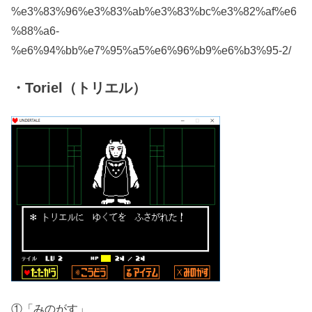
%e3%83%96%e3%83%ab%e3%83%bc%e3%82%af%e6
%88%a6-
%e6%94%bb%e7%95%a5%e6%96%b9%e6%b3%95-2/
・Toriel（トリエル）
①「みのがす」