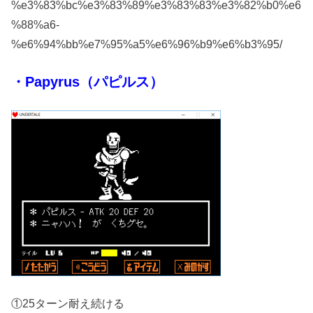
%e3%83%bc%e3%83%89%e3%83%83%e3%82%b0%e6
%88%a6-
%e6%94%bb%e7%95%a5%e6%96%b9%e6%b3%95/
・Papyrus（パピルス）
①25ターン耐え続ける