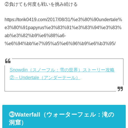
②負けても何度も戦いを挑み続ける
https://torik0419.com/2017/08/31/%e3%80%90undertale%
e3%80%91papyrus%e3%83%91%e3%83%94%e3%83%
ab%e3%82%b9%e6%88%a6-
%e6%94%bb%e7%95%a5%e6%96%b9%e6%b3%95/
Snowdin（スノーフル：雪の世界）ストーリー攻略
② – Undertale（アンダーテール）
③
Waterfall（ウォーターフェル：滝の
洞窟）