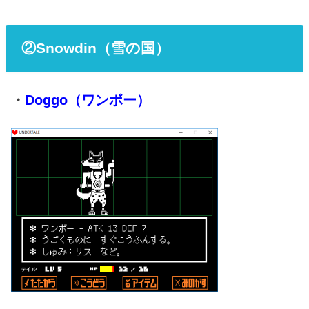
②Snowdin（雪の国）
・
Doggo（ワンボー）