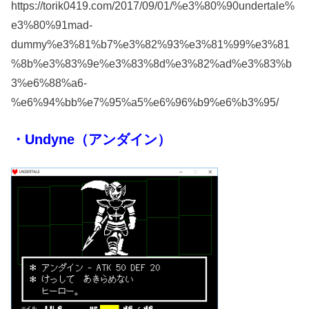
https://torik0419.com/2017/09/01/%e3%80%90undertale%
e3%80%91mad-
dummy%e3%81%b7%e3%82%93%e3%81%99%e3%81
%8b%e3%83%9e%e3%83%8d%e3%82%ad%e3%83%b
3%e6%88%a6-
%e6%94%bb%e7%95%a5%e6%96%b9%e6%b3%95/
・Undyne（アンダイン）