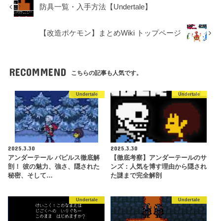
防具一覧・入手方法【Undertale】
【改造ポケモン】まとめWiki トップページ
RECOMMEND
こちらの記事も人気です。
Undertale
Undertale
2025.3.30
2025.3.30
アンダーテール パピルス徹底解
【徹底考察】アンダーテールのサ
剖！ 彼の魅力、強さ、隠された
ンズ：人気を博す理由から隠され
秘密、そして…
た謎まで完全解剖
Undertale
Undertale