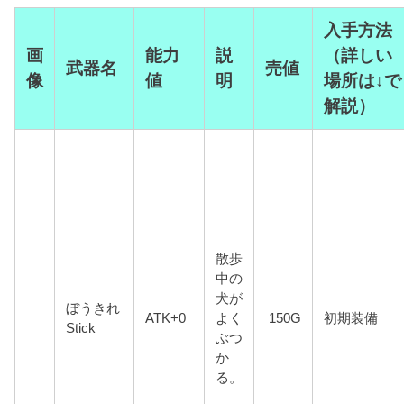
入手方法
画
能力
説
（詳しい
武器名
売値
像
値
明
場所は↓で
解説）
散歩
中の
犬が
ぼうきれ
ATK+0
よく
150G
初期装備
Stick
ぶつ
か
る。