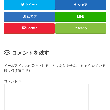
(
く
新
だ
ツイート
シェア
し
さ
い
い
ウ
(
はてブ
LINE
ィ
新
ン
し
ド
い
ウ
ウ
Pocket
feedly
で
ィ
開
ン
き
ド
ま
ウ
す
で
)
開
き
コメントを残す
ま
す
)
メールアドレスが公開されることはありません。
※
が付いている
欄は必須項目です
コメント
※