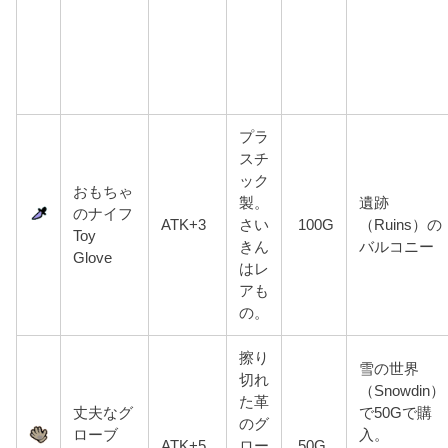
プラ
スチ
ック
おもちゃ
製。
遺跡
のナイフ
ATK+3
さい
100G
（Ruins）の
Toy
きん
バルコニー
Glove
はレ
アも
の。
擦り
雪の世界
切れ
（Snowdin）
た革
丈夫なグ
で50Gで購
のグ
ローブ
入。
ATK+5
ロー
50G