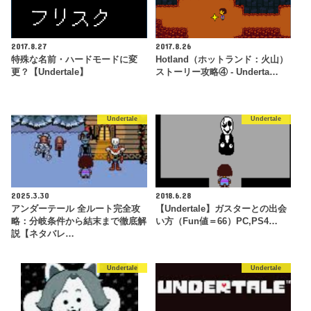
2017.8.27
2017.8.26
特殊な名前・ハードモードに変
Hotland（ホットランド：火山）
更？【Undertale】
ストーリー攻略④ - Underta…
Undertale
Undertale
2025.3.30
2018.6.28
アンダーテール 全ルート完全攻
【Undertale】ガスターとの出会
略：分岐条件から結末まで徹底解
い方（Fun値＝66）PC,PS4…
説【ネタバレ…
Undertale
Undertale