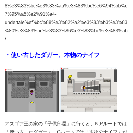
8%e3%83%bc%e3%83%aa%e3%83%bc%e6%94%bb%e
7%95%a5%e2%91%a4-
undertale%ef%bc%88%e3%82%a2%e3%83%b3%e3%83
%80%e3%83%bc%e3%83%86%e3%83%bc%e3%83%ab
/
・使い古したダガー、本物のナイフ
アズゴア王の家の「子供部屋」に行くと、N,Pルートでは
「使い古したダガー」、Gルートでは「本物のナイフ」が