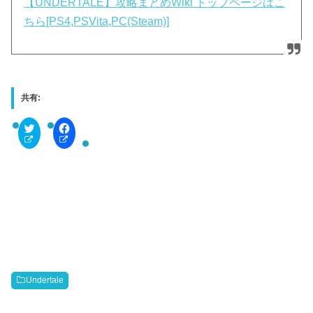
【UNDERTALE】攻略まとめWiki トップページはこ
ちら[PS4,PSVita,PC(Steam)]
共有:
C
F
l
a
i
c
c
e
k
b
t
o
o
o
s
k
h
で
a
共
r
有
e
す
o
る
n
に
T
は
w
ク
i
リ
t
ッ
Undertale
t
ク
e
し
r
て