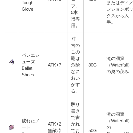
Tough
またはディ
ブ。
Glove
ンションボ
5本
クスから入
指専
手。
用。
中
古の
この
バレエシ
靴は
滝の洞窟
ューズ
ATK+7
危険
80G
（Waterfall）
Ballet
なに
の奥の茂み
Shoes
おい
がす
る。
殴り
書き
滝の洞窟
で書
破れたノ
（Waterfall）
ATK+2
かれ
ート
の
無敵時
てお
50G