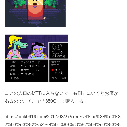
コアの入口のMTTに入らないで「右側」にいくとお店が
あるので、そこで「350G」で購入する。
https://torik0419.com/2017/08/27/core%ef%bc%88%e3%8
2%b3%e3%82%a2%ef%bc%89%e3%82%b9%e3%83%8