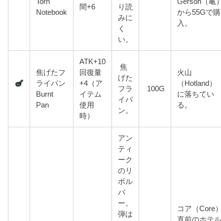
Torn
Gerson（亀
間+6
り読
Notebook
から55Gで購
みに
入。
く
い。
ATK+10
焦
焦げたフ
回復量
火山
げた
ライパン
+4（ア
（Hotland）
フラ
100G
Burnt
イテム
に落ちてい
イパ
Pan
使用
る。
ン。
時）
アン
ティ
ーク
のリ
ボル
バ
ー。
コア（Core
弾は
直前のホテ