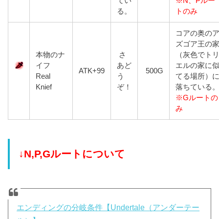
てい
※N、Pルー
る。
トのみ
コアの奥の
ズゴア王の
本物のナ
さ
（灰色でト
イフ
あど
エルの家に
ATK+99
500G
Real
う
てる場所）
Knief
ぞ！
落ちている
※Gルートの
み
↓N,P,Gルートについて
エンディングの分岐条件【Undertale（アンダーテー