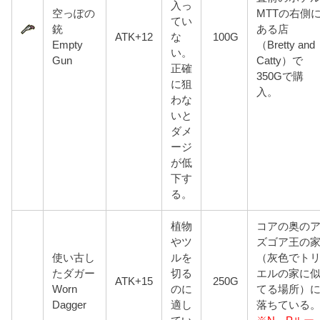
入っ
空っぽの
MTTの右側
てい
銃
ある店
ATK+12
な
100G
Empty
（Bretty and
い。
Gun
Catty）で
正確
350Gで購
に狙
入。
わな
いと
ダメ
ージ
が低
下す
る。
植物
コアの奥の
やツ
ズゴア王の
使い古し
ルを
（灰色でト
たダガー
切る
エルの家に
ATK+15
250G
Worn
のに
てる場所）
Dagger
適し
落ちている