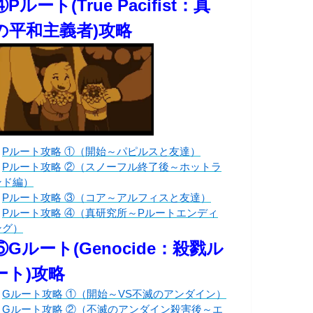
④Pルート(True Pacifist：真
の平和主義者)攻略
・
Pルート攻略 ①（開始～パピルスと友達）
・
Pルート攻略 ②（スノーフル終了後～ホットラ
ンド編）
・
Pルート攻略 ③（コア～アルフィスと友達）
・
Pルート攻略 ④（真研究所～Pルートエンディ
ング）
⑤Gルート(Genocide：殺戮ル
ート)攻略
・
Gルート攻略 ①（開始～VS不滅のアンダイン）
・
Gルート攻略 ②（不滅のアンダイン殺害後～エ