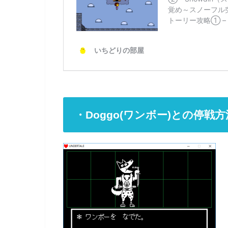
・Doggo(ワンボー)との停戦方