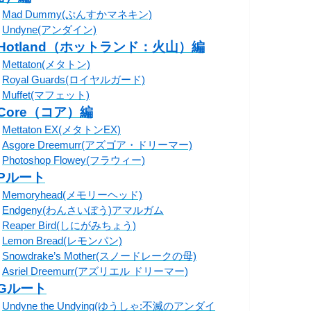
・
Mad Dummy(ぷんすかマネキン)
・
Undyne(アンダイン)
◦Hotland（ホットランド：火山）編
・
Mettaton(メタトン)
・
Royal Guards(ロイヤルガード)
・
Muffet(マフェット)
◦Core（コア）編
・
Mettaton EX(メタトンEX)
・
Asgore Dreemurr(アズゴア・ドリーマー)
・
Photoshop Flowey(フラウィー)
◦Pルート
・
Memoryhead(メモリーヘッド)
・
Endgeny(わんさいぼう)アマルガム
・
Reaper Bird(しにがみちょう)
・
Lemon Bread(レモンパン)
・
Snowdrake’s Mother(スノードレークの母)
・
Asriel Dreemurr(アズリエル ドリーマー)
◦Gルート
・
Undyne the Undying(ゆうしゃ:不滅のアンダイ