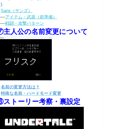
)
・
Sans（サンズ）
――
アイテム・武器（前準備）
――
戦闘・攻撃パターン
⑦主人公の名前変更について
・
名前の変更方法は？
・
特殊な名前・ハードモード変更
⑧ストーリー考察・裏設定