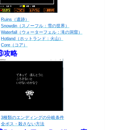
・
Ruins（遺跡）
・
Snowdin（スノーフル：雪の世界）
・
Waterfall（ウォーターフェル：滝の洞窟）
・
Hotland（ホットランド：火山）
・
Core（コア）
③攻略
・
3種類のエンディングの分岐条件
・
全ボス・殺さない方法