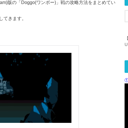
C(Steam)版の「Doggo(ワンボー)」戦の攻略方法をまとめてい
してきます。
【
U