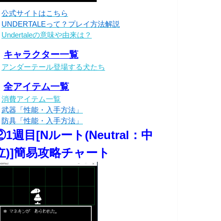
・
公式サイトはこちら
・
UNDERTALEって？プレイ方法解説
・
Undertaleの意味や由来は？
・
キャラクター一覧
・
アンダーテール登場する犬たち
・
全アイテム一覧
・
消費アイテム一覧
・
武器「性能・入手方法」
・
防具「性能・入手方法」
②1週目[Nルート(Neutral：中
立)]簡易攻略チャート