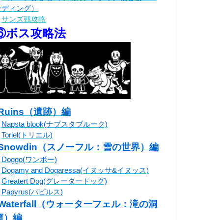
ンディング）
・
サンズ戦攻略
⑥ボス攻略法
◦Ruins（遺跡）編
・
Napsta blook(ナプスタブルーク)
・
Toriel(トリエル)
◦Snowdin（スノーフル：雪の世界）編
・
Doggo(ワンボー)
・
Dogamy and Dogaressa(イヌッサ&イヌッス)
・
Greatert Dog(グレータードッグ)
・
Papyrus(パピルス)
◦Waterfall（ウォーターフェル：滝の洞
窟）編