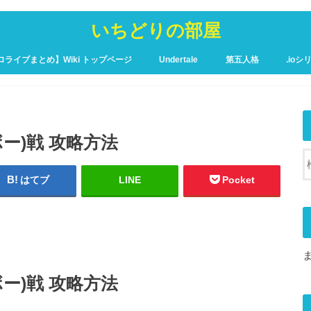
いちどりの部屋
ロライブまとめ】Wiki トップページ
Undertale
第五人格
.ioシ
ュア攻略Wiki – トップページ
ンボー)戦 攻略方法
はてブ
LINE
Pocket
ンボー)戦 攻略方法