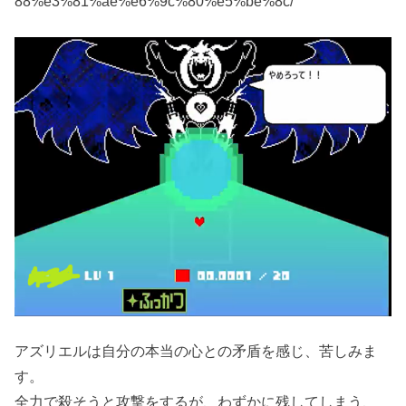
88%e3%81%ae%e6%9c%80%e5%be%8c/
アズリエルは自分の本当の心との矛盾を感じ、苦しみま
す。
全力で殺そうと攻撃をするが、わずかに残してしまう、