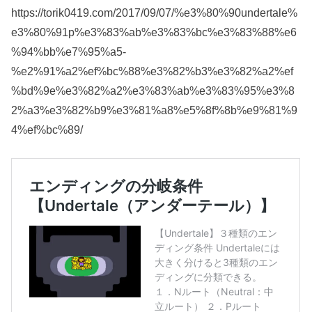
https://torik0419.com/2017/09/07/%e3%80%90undertale%
e3%80%91p%e3%83%ab%e3%83%bc%e3%83%88%e6
%94%bb%e7%95%a5-
%e2%91%a2%ef%bc%88%e3%82%b3%e3%82%a2%ef
%bd%9e%e3%82%a2%e3%83%ab%e3%83%95%e3%8
2%a3%e3%82%b9%e3%81%a8%e5%8f%8b%e9%81%9
4%ef%bc%89/