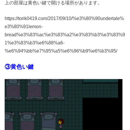
上の部屋は黄色い鍵で開ける場所があります。
https://torik0419.com/2017/09/10/%e3%80%90undertale%
e3%80%91lemon-
bread%e3%83%ac%e3%83%a2%e3%83%b3%e3%83%9
1%e3%83%b3%e6%88%a6-
%e6%94%bb%e7%95%a5%e6%96%b9%e6%b3%95/
③黄色い鍵