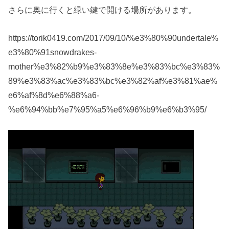
さらに奥に行くと緑い鍵で開ける場所があります。
https://torik0419.com/2017/09/10/%e3%80%90undertale%
e3%80%91snowdrakes-
mother%e3%82%b9%e3%83%8e%e3%83%bc%e3%83%
89%e3%83%ac%e3%83%bc%e3%82%af%e3%81%ae%
e6%af%8d%e6%88%a6-
%e6%94%bb%e7%95%a5%e6%96%b9%e6%b3%95/