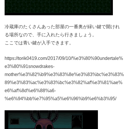
冷蔵庫のたくさんあった部屋の一番奥が緑い鍵で開けれ
る場所なので、手に入れたら行きましょう。
ここでは青い鍵が入手できます。
https://torik0419.com/2017/09/10/%e3%80%90undertale%
e3%80%91snowdrakes-
mother%e3%82%b9%e3%83%8e%e3%83%bc%e3%83%
89%e3%83%ac%e3%83%bc%e3%82%af%e3%81%ae%
e6%af%8d%e6%88%a6-
%e6%94%bb%e7%95%a5%e6%96%b9%e6%b3%95/