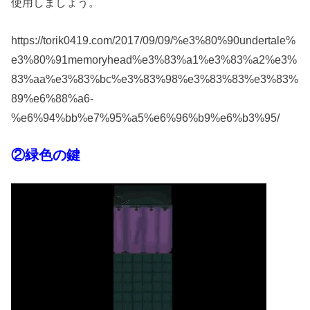
使用しましょう。
https://torik0419.com/2017/09/09/%e3%80%90undertale%
e3%80%91memoryhead%e3%83%a1%e3%83%a2%e3%
83%aa%e3%83%bc%e3%83%98%e3%83%83%e3%83%
89%e6%88%a6-
%e6%94%bb%e7%95%a5%e6%96%b9%e6%b3%95/
②緑色の鍵