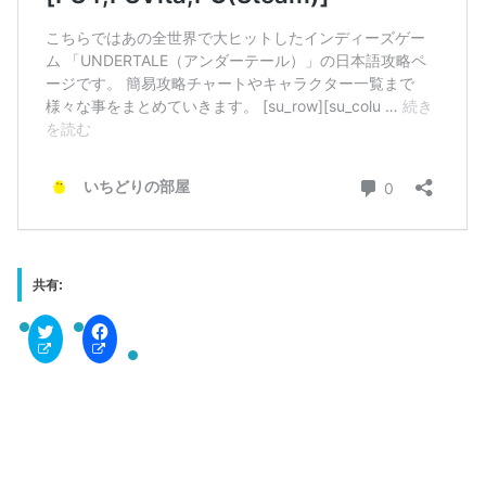
共有:
C
F
l
a
i
c
c
e
k
b
t
o
o
o
s
k
h
で
a
共
r
有
e
す