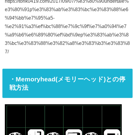
https://torik0419.com/2017/09/07/%e3%80%90undertale%
e3%80%91p%e3%83%ab%e3%83%bc%e3%83%88%e6
%94%bb%e7%95%a5-
%e2%91%a3%ef%bc%88%e7%9c%9f%e7%a0%94%e7
%a9%b6%e6%89%80%ef%bd%9ep%e3%83%ab%e3%8
3%bc%e3%83%88%e3%82%a8%e3%83%b3%e3%83%8
7/
・Memoryhead(メモリーヘッド)との停
戦方法