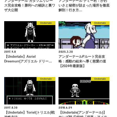
アンダーテール カタツムリレー
アンダーテール テミー村：かわ
ス完全攻略！勝利への秘訣と裏ワ
いさと秘密が詰まった場所を徹底
ザ大公開
解剖！行き方…
Undertale
Undertale
2017.9.8
2025.3.30
【Undertale】Asriel
アンダーテールPルート完全攻
Dreemurr(アズリエル ドリー…
略：感動の結末へ導く慈愛の道
【2024年最新版】
Undertale
Undertale
2017.8.30
2018.6.29
【Undertale】Toriel(トリエル)戦
【Undertale(アンダーテール)】