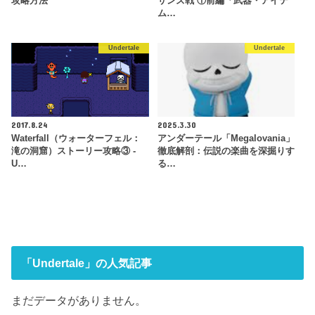
攻略方法
サンズ戦 ①前編「武器・アイテ
ム…
Undertale
Undertale
2017.8.24
2025.3.30
Waterfall（ウォーターフェル：
アンダーテール「Megalovania」
滝の洞窟）ストーリー攻略③ -
徹底解剖：伝説の楽曲を深掘りす
U…
る…
「Undertale」の人気記事
まだデータがありません。