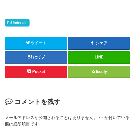
o
る
n
に
T
は
w
ク
i
リ
t
ッ
Undertale
t
ク
e
し
r
て
(
く
新
だ
ツイート
シェア
し
さ
い
い
ウ
(
はてブ
LINE
ィ
新
ン
し
ド
い
ウ
ウ
Pocket
feedly
で
ィ
開
ン
き
ド
ま
ウ
す
で
)
開
き
コメントを残す
ま
す
)
メールアドレスが公開されることはありません。
※
が付いている
欄は必須項目です