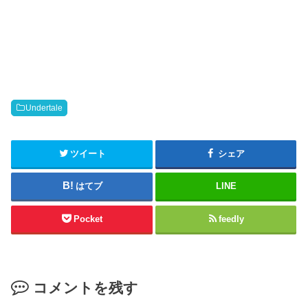
t
o
o
o
s
k
h
で
a
共
r
有
e
す
o
る
n
に
T
は
w
ク
i
リ
t
ッ
Undertale
t
ク
e
し
r
て
(
く
新
だ
ツイート
シェア
し
さ
い
い
ウ
(
はてブ
LINE
ィ
新
ン
し
ド
い
ウ
ウ
Pocket
feedly
で
ィ
開
ン
き
ド
ま
ウ
す
で
)
開
き
コメントを残す
ま
す
)