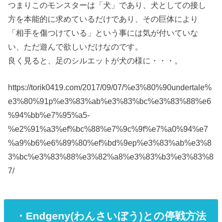
つまりこのモンスターは「犬」であり、犬としての接し
方を本能的に求めているだけであり、その巨体により
「相手を傷つけている」という事には気が付いていな
い、ただ遊んで欲しいだけなのです。
良く見ると、足のシルエットが犬の様に・・・。
https://torik0419.com/2017/09/07/%e3%80%90undertale%
e3%80%91p%e3%83%ab%e3%83%bc%e3%83%88%e6
%94%bb%e7%95%a5-
%e2%91%a3%ef%bc%88%e7%9c%9f%e7%a0%94%e7
%a9%b6%e6%89%80%ef%bd%9ep%e3%83%ab%e3%8
3%bc%e3%83%88%e3%82%a8%e3%83%b3%e3%83%8
7/
・Endgeny(わんさいぼう)との停戦方法