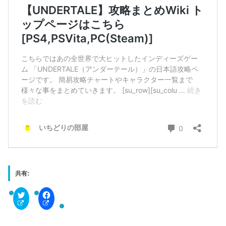
共有:
C
F
l
a
i
c
c
e
k
b