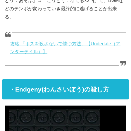
どう：あそぶ」→「こうどう：なでる×2回」で、BGMな
どのテンポが変わっていき最終的に逃げることが出来
る。
攻略 「ボスを殺さないで勝つ方法」【Undertale（ア
ンダーテイル）】
・Endgeny(わんさいぼう)の殺し方