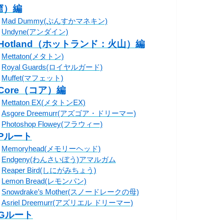
窟）編
・
Mad Dummy(ぷんすかマネキン)
・
Undyne(アンダイン)
◦Hotland（ホットランド：火山）編
・
Mettaton(メタトン)
・
Royal Guards(ロイヤルガード)
・
Muffet(マフェット)
◦Core（コア）編
・
Mettaton EX(メタトンEX)
・
Asgore Dreemurr(アズゴア・ドリーマー)
・
Photoshop Flowey(フラウィー)
◦Pルート
・
Memoryhead(メモリーヘッド)
・
Endgeny(わんさいぼう)アマルガム
・
Reaper Bird(しにがみちょう)
・
Lemon Bread(レモンパン)
・
Snowdrake’s Mother(スノードレークの母)
・
Asriel Dreemurr(アズリエル ドリーマー)
◦Gルート