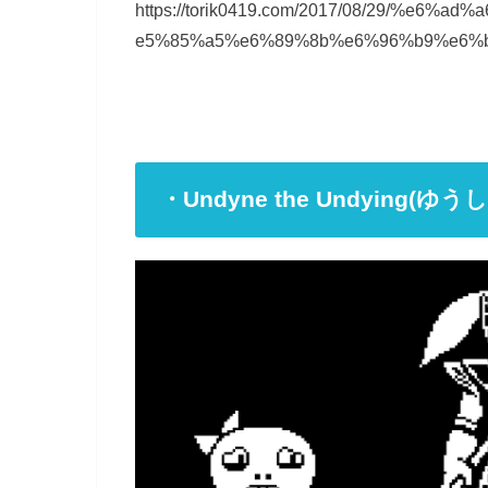
https://torik0419.com/2017/08/29/%e
e5%85%a5%e6%89%8b%e6%96%b9%e6%b3
・Undyne the Undyin