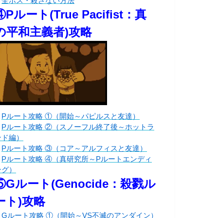
・
全ボス・殺さない方法
④Pルート(True Pacifist：真
の平和主義者)攻略
・
Pルート攻略 ①（開始～パピルスと友達）
・
Pルート攻略 ②（スノーフル終了後～ホットラ
ンド編）
・
Pルート攻略 ③（コア～アルフィスと友達）
・
Pルート攻略 ④（真研究所～Pルートエンディ
ング）
⑤Gルート(Genocide：殺戮ル
ート)攻略
・
Gルート攻略 ①（開始～VS不滅のアンダイン）