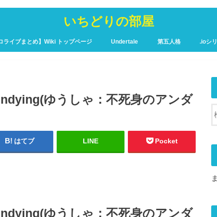
いちどりの部屋
ロライブまとめ】Wiki トップページ
Undertale
第五人格
.ioシ
ュア攻略Wiki – トップページ
the Undying(ゆうしゃ：不死身のアンダ
はてブ
LINE
Pocket
the Undying(ゆうしゃ：不死身のアンダ