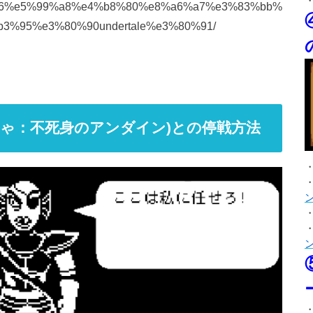
6%ad%a6%e5%99%a8%e4%b8%80%e8%a6%a7%e3%83%bb%
%95%e3%80%90undertale%e3%80%91/
g(ゆうしゃ：不死身のアンダイン)との停戦方法