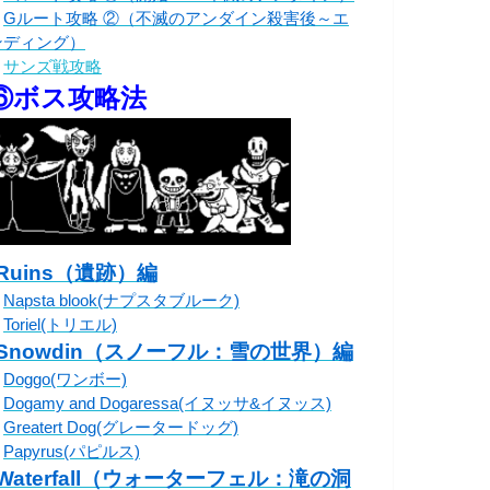
・
Gルート攻略 ②（不滅のアンダイン殺害後～エ
ンディング）
・
サンズ戦攻略
⑥ボス攻略法
◦Ruins（遺跡）編
・
Napsta blook(ナプスタブルーク)
・
Toriel(トリエル)
◦Snowdin（スノーフル：雪の世界）編
・
Doggo(ワンボー)
・
Dogamy and Dogaressa(イヌッサ&イヌッス)
・
Greatert Dog(グレータードッグ)
・
Papyrus(パピルス)
◦Waterfall（ウォーターフェル：滝の洞