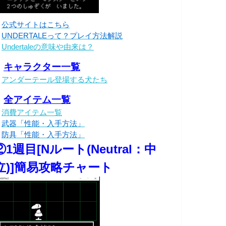
・
公式サイトはこちら
・
UNDERTALEって？プレイ方法解説
・
Undertaleの意味や由来は？
・
キャラクター一覧
・
アンダーテール登場する犬たち
・
全アイテム一覧
・
消費アイテム一覧
・
武器「性能・入手方法」
・
防具「性能・入手方法」
②1週目[Nルート(Neutral：中
立)]簡易攻略チャート