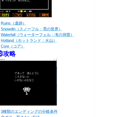
・
Ruins（遺跡）
・
Snowdin（スノーフル：雪の世界）
・
Waterfall（ウォーターフェル：滝の洞窟）
・
Hotland（ホットランド：火山）
・
Core（コア）
③攻略
・
3種類のエンディングの分岐条件