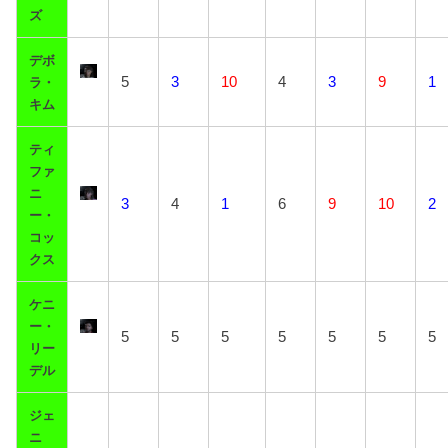
ズ
デボ
5
3
10
4
3
9
1
ラ・
キム
ティ
ファ
ニ
3
4
1
6
9
10
2
ー・
コッ
クス
ケニ
ー・
5
5
5
5
5
5
5
リー
デル
ジェ
ニ