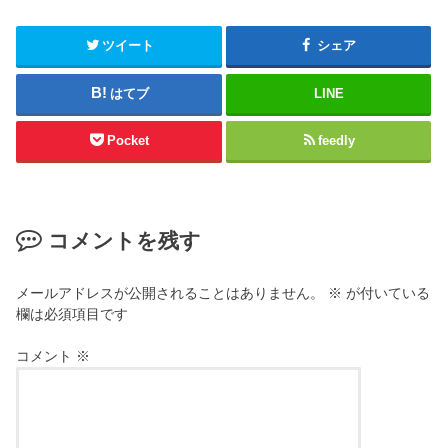
e
し
r
て
(
く
新
だ
ツイート
シェア
し
さ
い
い
ウ
(
はてブ
LINE
ィ
新
ン
し
ド
い
ウ
ウ
Pocket
feedly
で
ィ
開
ン
き
ド
ま
ウ
す
で
)
開
き
コメントを残す
ま
す
)
メールアドレスが公開されることはありません。
※
が付いている
欄は必須項目です
コメント
※