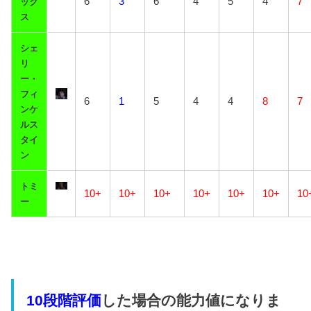
6
3
6
4
5
4
7
ック
ス
シェ
リ
ー・
フィ
6
1
5
4
4
8
7
ンケ
ルス
タイ
ン
トミ
10+
10+
10+
10+
10+
10+
10
ー
10段階評価
した場合の能力値になりま