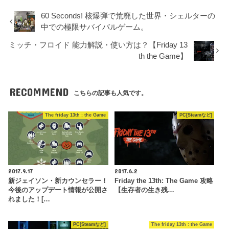
60 Seconds! 核爆弾で荒廃した世界・シェルターの
中での極限サバイバルゲーム。
ミッチ・フロイド 能力解説・使い方は？【Friday 13
th the Game】
RECOMMEND
こちらの記事も人気です。
The friday 13th : the Game
PC[Steamなど]
2017.9.17
2017.6.2
新ジェイソン・新カウンセラー！
Friday the 13th: The Game 攻略
今後のアップデート情報が公開さ
【生存者の生き残…
れました！[…
PC[Steamなど]
The friday 13th : the Game