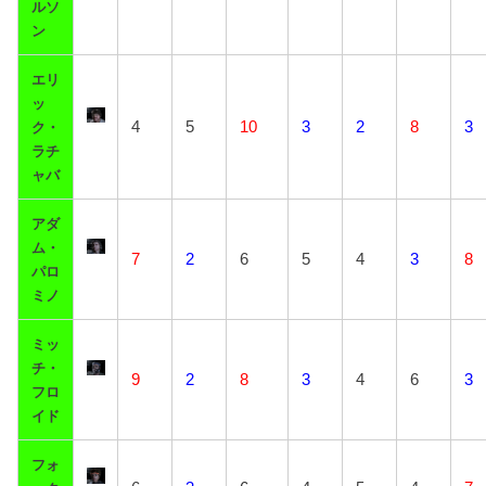
ルソ
ン
エリ
ッ
4
5
10
3
2
8
3
ク・
ラチ
ャバ
アダ
ム・
7
2
6
5
4
3
8
パロ
ミノ
ミッ
チ・
9
2
8
3
4
6
3
フロ
イド
フォ