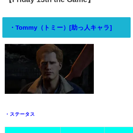
・Tommy（トミー）[助っ人キャラ]
・ステータス