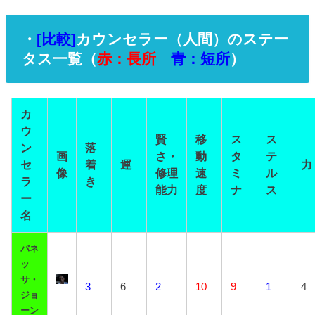
・
[比較]
カウンセラー（人間）のステー
タス一覧（
赤：長所
青：短所
）
カ
ウ
賢
移
ス
ス
ン
落
画
さ・
動
タ
テ
セ
着
運
力
像
修理
速
ミ
ル
ラ
き
能力
度
ナ
ス
ー
名
バネ
ッ
サ・
3
6
2
10
9
1
4
ジョ
ーン