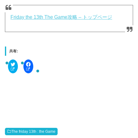
Friday the 13th The Game攻略 – トップページ
共有:
C
F
l
a
i
c
c
e
k
b
t
o
o
o
s
k
h
で
a
共
r
有
e
す
o
る
n
に
T
は
w
ク
i
リ
t
ッ
The friday 13th : the Game
t
ク