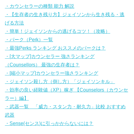
・カウンセラーの種類 能力 解説
・【生存者の生き残り方】ジェイソンから生き残る・逃
げる方法
・簡単！ジェイソンからの逃げるコツ！（攻略）
・パーク（Perk）一覧
・最強Perks ランキング おススメのパークは？
・[大マップ]カウンセラー 強さランキング
（Counsellors） 最強の生存者は？
・[縮小マップ]カウンセラー強さランキング
・ジェイソン殺し方（倒し方）「ジェイソンキル」
・効率の良い経験値（XP）稼ぎ 【Counselors（カウンセ
ラー）編】
・武器一覧 「威力・スタン力・耐久力」比較 おすすめ
武器
・Sense(センス)に引っかからないには？