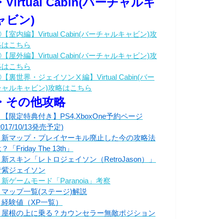
・Virtual Cabin(バーチャルキ
ャビン)
【室内編】Virtual Cabin(バーチャルキャビン)攻
略はこちら
【屋外編】Virtual Cabin(バーチャルキャビン)攻
略はこちら
【裏世界・ジェイソンⅩ編】Virtual Cabin(バー
チャルキャビン)攻略はこちら
・その他攻略
・【限定特典付き】PS4,XboxOne予約ページ
2017/10/13発売予定)
・新マップ・プレイヤーキル廃止した今の攻略法
？「Friday The 13th」
・新スキン「レトロジェイソン（RetroJason）」
青紫ジェイソン
新ゲームモード「Paranoia」考察
・マップ一覧(ステージ)解説
・経験値（XP一覧）
・屋根の上に乗る？カウンセラー無敵ポジション