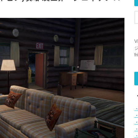
V
ジ
f
・
・