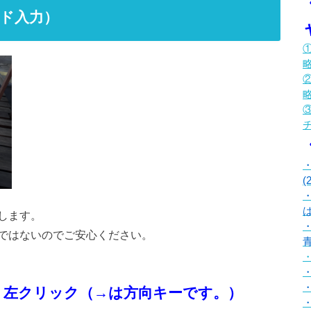
ド入力）
①
②
③
(
は
します。
ではないのでご安心ください。
・
ク・左クリック（→は方向キーです。）