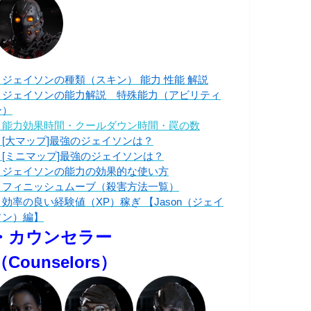
・ジェイソンの種類（スキン） 能力 性能 解説
・ジェイソンの能力解説 特殊能力（アビリティ
ー）
・能力効果時間・クールダウン時間・罠の数
・[大マップ]最強のジェイソンは？
・[ミニマップ]最強のジェイソンは？
・ジェイソンの能力の効果的な使い方
・フィニッシュムーブ（殺害方法一覧）
・効率の良い経験値（XP）稼ぎ 【Jason（ジェイ
ソン）編】
・カウンセラー
（Counselors）