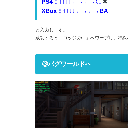
PS4：↑↑↓↓←→←→〇
XBox：↑↑↓↓←→←→BA
と入力します。
成功すると「ロッジの中」へワープし、特殊
③バグワールドへ