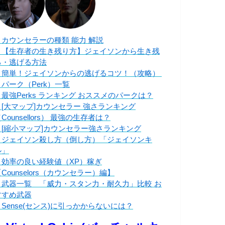
・カウンセラーの種類 能力 解説
・【生存者の生き残り方】ジェイソンから生き残
る・逃げる方法
・簡単！ジェイソンからの逃げるコツ！（攻略）
・パーク（Perk）一覧
・最強Perks ランキング おススメのパークは？
・[大マップ]カウンセラー 強さランキング
Counsellors） 最強の生存者は？
・[縮小マップ]カウンセラー強さランキング
・ジェイソン殺し方（倒し方）「ジェイソンキ
ル」
・効率の良い経験値（XP）稼ぎ
Counselors（カウンセラー）編】
・武器一覧 「威力・スタン力・耐久力」比較 お
すすめ武器
・Sense(センス)に引っかからないには？