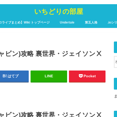
いちどりの部屋
ロライブまとめ】Wiki トップページ
Undertale
第五人格
.ioシ
ュア攻略Wiki – トップページ
チャルキャビン)攻略 裏世界・ジェイソンⅩ
はてブ
LINE
Pocket
チャルキャビン)攻略 裏世界・ジェイソンⅩ