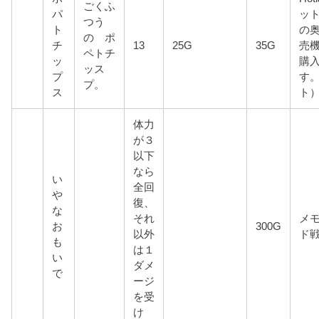
ごくふ
パ
ッ
つう
ト
の
の ポ
チ
13
25G
35G
売機
ペトチ
ッ
購
ッス
プ
す
プ。
ス
ト
体力
が３
以下
なら
い
全回
や
復、
な
それ
メ
お
300G
以外
ド
も
は１
い
ダメ
で
ージ
を受
け