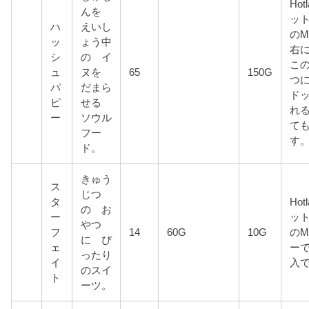
Hot
んを
ッ
ハ
えいし
のM
ッ
ょう中
右
シ
の イ
こ
ュ
ヌを
65
150G
つ
パ
だまら
ド
ピ
せる
れ
ー
ソウル
て
フー
す
ド。
きゅう
ス
じつ
タ
Hot
の お
ー
ッ
やつ
フ
14
60G
10G
のM
に ぴ
ェ
ーで
ったり
イ
入
のスイ
ト
ーツ。