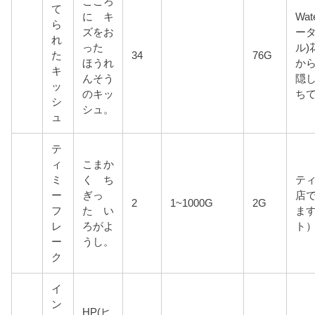
こころ
て
に キ
Wat
ら
ズをお
ー
れ
った
ル)
た
34
76G
ほうれ
か
キ
んそう
隠
ッ
のキッ
ち
シ
シュ。
ュ
テ
ィ
こまか
ミ
く ち
テ
ー
ぎっ
店
2
1~1000G
2G
フ
た い
ま
レ
ろがよ
ト
ー
うし。
ク
イ
ン
HP(ヒ