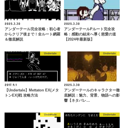
2025.3.30
2025.3.30
アンダーテール完全攻略：初心者
アンダーテールPルート完全攻
からクリア後まで！全ルート網羅
略：感動の結末へ導く慈愛の道
＆徹底解説
【2024年最新版】
Undertale
Undertale
2017.9.1
2025.3.30
【Undertale】Mettaton EX(メタ
アンダーテールのキャラクター徹
トンEX)戦 攻略方法
底解説：魅力、背景、物語への影
響【ネタバレ…
Undertale
Undertale