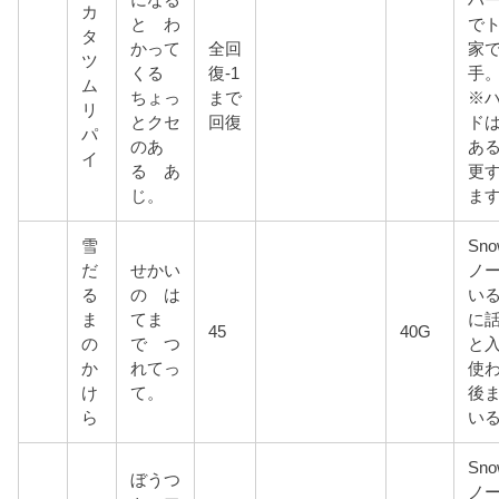
カ
と わ
で
タ
かって
全回
家
ツ
くる
復-1
手
ム
ちょっ
まで
※
リ
とクセ
回復
ド
パ
のあ
あ
イ
る あ
更
じ。
ま
雪
Sn
だ
せかい
ノ
る
の は
い
ま
てま
に
45
40G
の
で つ
と
か
れてっ
使
け
て。
後
ら
い
Sn
ぼうつ
ノ