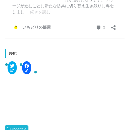
共有:
C
F
l
a
i
c
c
e
k
b
t
o
o
o
s
k
h
で
a
共
r
有
e
す
o
る
n
に
T
は
w
ク
i
リ
t
ッ
Undertale