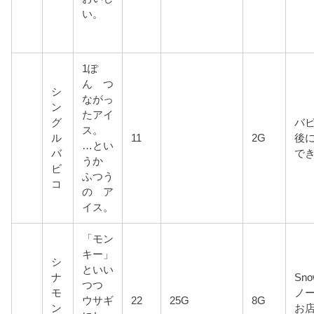
い。
1ぽ
ん つ
シ
ながっ
ン
たアイ
グ
バ
ス。
ル
11
2G
後
…とい
バ
で
うか
ビ
ふつう
コ
の ア
イス。
「モン
キー」
シ
といい
ナ
Sn
つつ
モ
ノ
ウサギ
22
25G
8G
ン
お