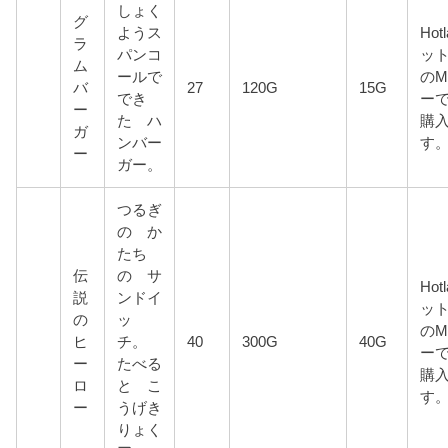
しょく
グ
ようス
Hot
ラ
パンコ
ッ
ム
ールで
のM
バ
27
120G
15G
でき
ーで
ー
た ハ
購
ガ
ンバー
す
ー
ガー。
つるぎ
の か
たち
伝
の サ
Hot
説
ンドイ
ッ
の
ッ
のM
ヒ
チ。
40
300G
40G
ーで
ー
たべる
購
ロ
と こ
す
ー
うげき
りょく