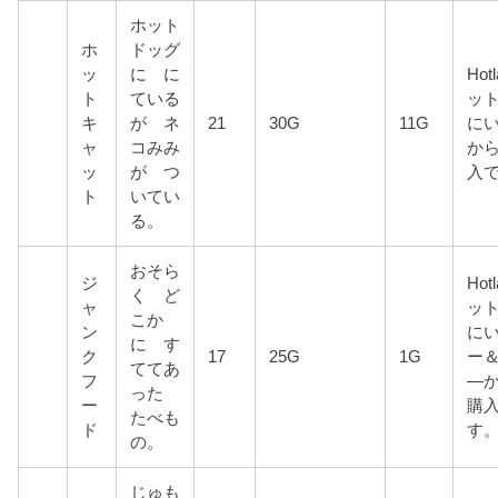
ホット
ホ
ドッグ
ッ
に に
Hot
ト
ている
ッ
キ
が ネ
21
30G
11G
に
ャ
コみみ
から
ッ
が つ
入
ト
いてい
る。
おそら
ジ
Hot
く ど
ャ
ッ
こか
ン
に
に す
ク
17
25G
1G
ー
ててあ
フ
―か
った
ー
購
たべも
ド
す
の。
じゅも