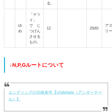
る。
「ケツ
イ」
ゆ
で じ
ア
12
250G
め
つげん
リ
させる
もの。
↓N,P,Gルートについて
エンディングの分岐条件【Undertale（アンダーテー
ル）】