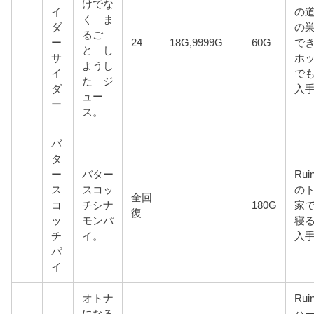
けでな
イ
の
く ま
ダ
の
るご
ー
24
18G,9999G
60G
で
と し
サ
ホ
ようし
イ
でも
た ジ
ダ
入
ュー
ー
ス。
バ
タ
ー
バター
Rui
ス
スコッ
の
全回
コ
チシナ
180G
家
復
ッ
モンパ
寝
チ
イ。
入
パ
イ
オトナ
Rui
になる
ハ