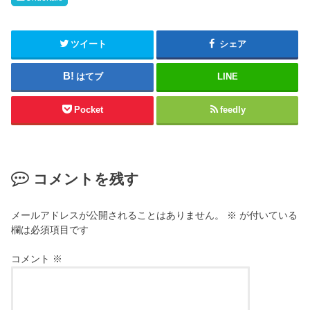
t
ク
e
し
r
て
(
く
新
だ
ツイート
シェア
し
さ
い
い
ウ
(
はてブ
LINE
ィ
新
ン
し
ド
い
ウ
ウ
Pocket
feedly
で
ィ
開
ン
き
ド
ま
ウ
す
で
)
開
き
コメントを残す
ま
す
)
メールアドレスが公開されることはありません。
※
が付いている
欄は必須項目です
コメント
※