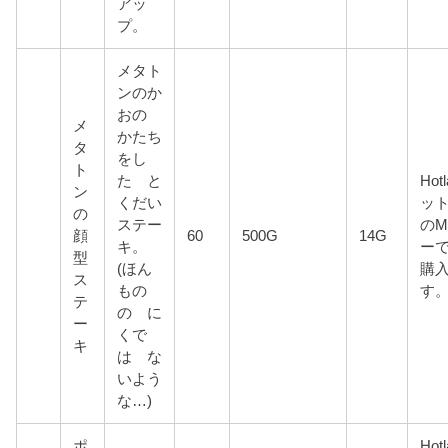
アッ
プ。
メタト
ンのか
おの
メ
かたち
タ
をし
ト
た と
Hot
ン
くだい
ッ
の
ステー
のM
顔
60
500G
14G
キ。
ーで
型
(ほん
購
ス
もの
す
テ
の に
ー
くで
キ
は な
いよう
な…)
ポ
Hot