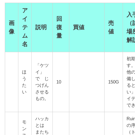
ア
入
イ
回
画
売
（
テ
説明
復
買値
像
値
場
ム
量
解
名
初
「ケツ
す
ほ
イ」
他
う
で じ
備
10
150G
た
つげん
る
い
させる
い
もの。
イ
で
ハッカ
Rui
モ
とは
の
ン
またち
（