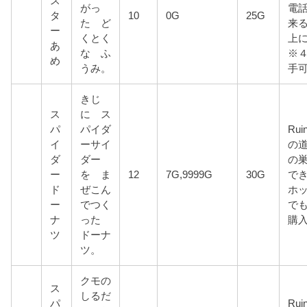
ス
がっ
電
タ
10
0G
25G
た ど
来
ー
くとく
上
あ
な ふ
※
め
うみ。
手
きじ
ス
に ス
パ
パイダ
Rui
イ
ーサイ
の
ダ
ダー
の
ー
を ま
12
7G,9999G
30G
で
ド
ぜこん
ホ
ー
でつく
でも
ナ
った
購
ツ
ドーナ
ツ。
クモの
ス
しるだ
パ
Rui