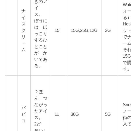
きのア
Wat
イ
ナ
ォ
ス。
イ
る
ぼうに
ス
Hot
は ほ
ク
15
15G,25G,12G
2G
ッ
っこり
リ
で
するひ
ー
ー
とこと
ム
そ
が か
15G
いてあ
で
る。
す
２ほ
ん つ
ながっ
Sn
バ
たアイ
ノ
ビ
11
30G
5G
ス。
街
コ
2ど
入
おいし