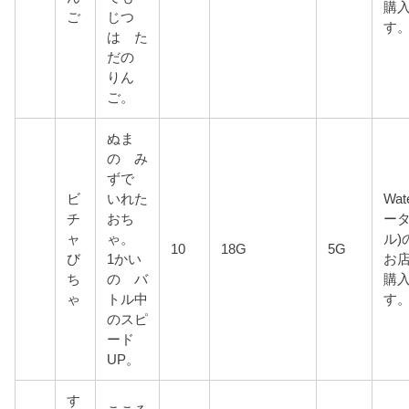
購
ご
じつ
す
は た
だの
りん
ご。
ぬま
の み
ずで
ビ
いれた
Wat
チ
おち
ー
ャ
ゃ。
ル)
10
18G
5G
び
1かい
お店
ち
の バ
購
ゃ
トル中
す
のスピ
ード
UP。
す