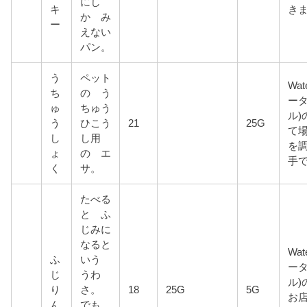
にし
キ
き
か み
ー
えない
パン。
う
ペット
Wat
ち
の う
ー
ゅ
ちゅう
ル)
う
ひこう
21
25G
て
し
し用
を
ょ
の エ
手
く
サ。
たべる
と ふ
じみに
なると
Wat
ふ
いう
ー
じ
うわ
ル)
り
さ。
18
25G
5G
お店
ん
でも