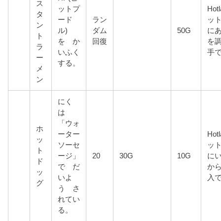
ス
ットプ
Hot
タ
ード
ラン
ッ
ン
ル)
ダム
50G
に
ト
を か
回復
を
ラ
いふく
手
ー
する。
メ
ン
にく
は
「ウォ
ホ
ーター
Hot
ッ
ソーセ
ッ
ト
ージ」
20
30G
10G
に
ド
で だ
から
ッ
いよ
入
グ
う さ
れてい
る。