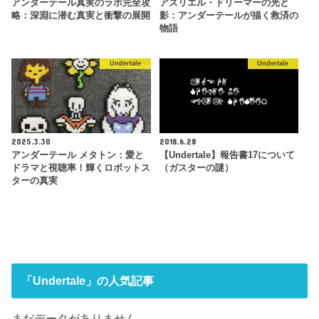
アンダーテール真実のラボ完全攻
アズリエル・ドリーマーの光と
略：深淵に潜む真実と衝撃の展開
影：アンダーテールが描く救済の
物語
Undertale
Undertale
2025.3.30
2018.6.28
アンダーテール メタトン：愛と
【Undertale】報告書17について
ドラマと視聴率！輝くロボットス
（ガスターの謎）
ターの真実
「Undertale」の人気記事
まだデータがありません。