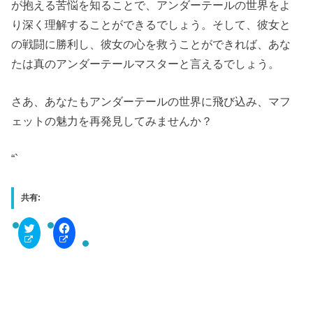
が抱える苦悩を知ることで、アンダーテールの世界をよ
り深く理解することができるでしょう。そして、彼女と
の戦闘に勝利し、彼女の心を救うことができれば、あな
たは真のアンダーテールマスターと言えるでしょう。
さあ、あなたもアンダーテールの世界に飛び込み、マフ
ェットの魅力を再発見してみませんか？
“`
共有:
C
F
l
a
i
c
c
e
k
b
t
o
o
o
s
k
h
で
a
共