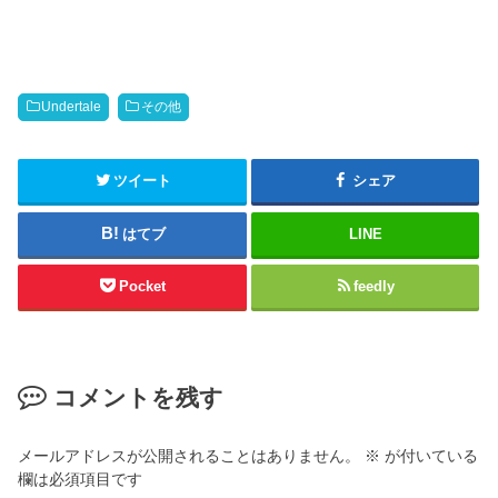
r
有
e
す
o
る
n
に
T
は
w
ク
i
リ
t
ッ
Undertale
その他
t
ク
e
し
r
て
(
く
新
だ
ツイート
シェア
し
さ
い
い
ウ
(
はてブ
LINE
ィ
新
ン
し
ド
い
ウ
ウ
Pocket
feedly
で
ィ
開
ン
き
ド
ま
ウ
す
で
)
開
き
コメントを残す
ま
す
)
メールアドレスが公開されることはありません。
※
が付いている
欄は必須項目です