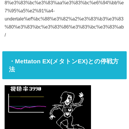
8%e3%83%bc%e3%83%aa%e3%83%bc%e6%94%bb%e
7%95%a5%e2%91%a4-
undertale%ef%bc%88%e3%82%a2%e3%83%b3%e3%83
%80%e3%83%bc%e3%83%86%e3%83%bc%e3%83%ab
/
・Mettaton EX(メタトンEX)との停戦方
法