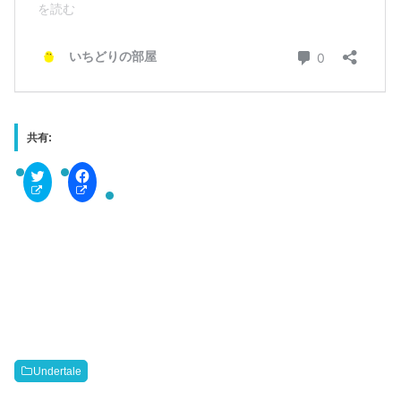
共有:
C
F
l
a
i
c
c
e
k
b
t
o
o
o
s
k
h
で
a
共
r
有
e
す
o
る
n
に
T
は
w
ク
i
リ
t
ッ
Undertale
t
ク
e
し