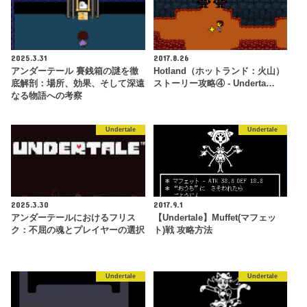
2025.3.31
2017.8.26
アンダーテール 賽銭箱の謎を徹
Hotland（ホットランド：火山）
底解剖：場所、効果、そして深遠
ストーリー攻略④ - Underta…
なる物語への考察
Undertale
Undertale
2025.3.30
2017.9.1
アンダーテールにおけるフリス
【Undertale】Muffet(マフェッ
ク：不屈の魂とプレイヤーの選択
ト)戦 攻略方法
Undertale
Undertale