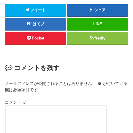
r
て
(
く
新
だ
ツイート
シェア
し
さ
い
い
ウ
(
はてブ
LINE
ィ
新
ン
し
ド
い
ウ
ウ
Pocket
feedly
で
ィ
開
ン
き
ド
ま
ウ
す
で
)
開
き
コメントを残す
ま
す
)
メールアドレスが公開されることはありません。
※
が付いている
欄は必須項目です
コメント
※