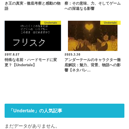
き王の真実 - 徹底考察と感動の物
察：その意味、力、そしてゲーム
語
への深遠なる影響
Undertale
Undertale
2017.8.27
2025.3.30
特殊な名前・ハードモードに変
アンダーテールのキャラクター徹
更？【Undertale】
底解説：魅力、背景、物語への影
響【ネタバレ…
「Undertale」の人気記事
まだデータがありません。