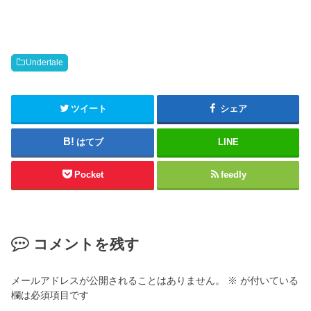
e
す
o
る
n
に
T
は
w
ク
i
リ
t
ッ
Undertale
t
ク
e
し
r
て
(
く
新
だ
ツイート
シェア
し
さ
い
い
ウ
(
はてブ
LINE
ィ
新
ン
し
ド
い
ウ
ウ
Pocket
feedly
で
ィ
開
ン
き
ド
ま
ウ
す
で
)
開
き
コメントを残す
ま
す
)
メールアドレスが公開されることはありません。
※
が付いている
欄は必須項目です