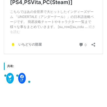
共有:
C
F
l
a
i
c
c
e
k
b
t
o
o
o
s
k
h
で
a
共
r
有