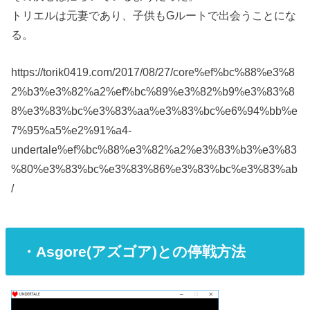
トリエルは元妻であり、子供もGルートで出会うことにな
る。
https://torik0419.com/2017/08/27/core%ef%bc%88%e3%8
2%b3%e3%82%a2%ef%bc%89%e3%82%b9%e3%83%8
8%e3%83%bc%e3%83%aa%e3%83%bc%e6%94%bb%e
7%95%a5%e2%91%a4-
undertale%ef%bc%88%e3%82%a2%e3%83%b3%e3%83
%80%e3%83%bc%e3%83%86%e3%83%bc%e3%83%ab
/
・Asgore(アズゴア)との停戦方法