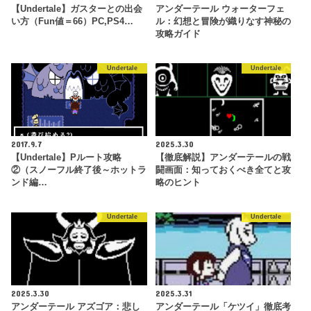
【Undertale】ガスターとの出会
アンダーテール ウォーターフェ
い方（Fun値＝66）PC,PS4…
ル：幻想と冒険が織りなす神秘の
攻略ガイド
Undertale
Undertale
2017.9.7
2025.3.30
【Undertale】Pルート攻略
【徹底解説】アンダーテールの戦
②（スノーフル終了後～ホットラ
闘画面：知っておくべき全てと攻
ンド編…
略のヒント
Undertale
Undertale
2025.3.30
2025.3.31
アンダーテール アズゴア：悲し
アンダーテール「ケツイ」徹底考