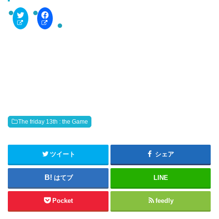
C
F
l
a
i
c
c
e
k
b
t
o
o
o
s
k
h
で
a
共
r
有
e
す
o
る
n
に
T
は
w
ク
i
リ
t
ッ
The friday 13th : the Game
t
ク
e
し
r
て
(
く
新
だ
ツイート
シェア
し
さ
い
い
ウ
(
はてブ
LINE
ィ
新
ン
し
ド
い
ウ
ウ
Pocket
feedly
で
ィ
開
ン
き
ド