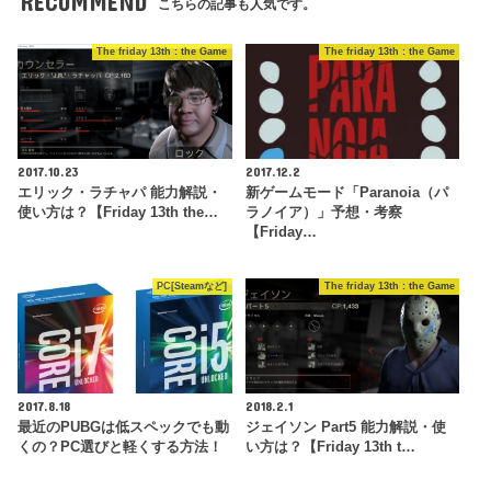
RECOMMEND
こちらの記事も人気です。
The friday 13th : the Game
The friday 13th : the Game
2017.10.23
2017.12.2
エリック・ラチャパ 能力解説・
新ゲームモード「Paranoia（パ
使い方は？【Friday 13th the…
ラノイア）」予想・考察
【Friday…
PC[Steamなど]
The friday 13th : the Game
2017.8.18
2018.2.1
最近のPUBGは低スペックでも動
ジェイソン Part5 能力解説・使
くの？PC選びと軽くする方法！
い方は？【Friday 13th t…