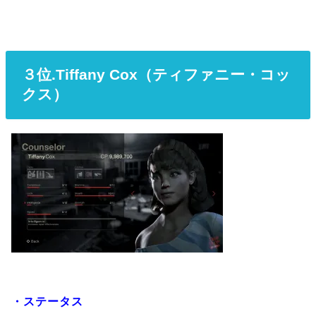
３位.Tiffany Cox（ティファニー・コッ
クス）
・ステータス