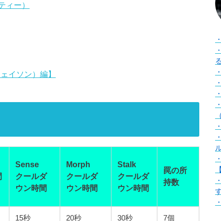
ティー）
（ジェイソン）編】
（
Sense
Morph
Stalk
【
罠の所
間
クールダ
クールダ
クールダ
持数
ウン時間
ウン時間
ウン時間
15秒
20秒
30秒
7個