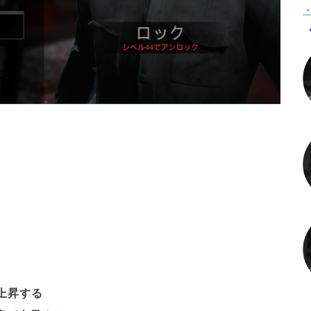
・
上昇する