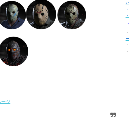
・
・
・
プページ