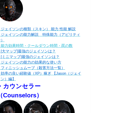
・ジェイソンの種類（スキン） 能力 性能 解説
・ジェイソンの能力解説 特殊能力（アビリティ
ー）
・能力効果時間・クールダウン時間・罠の数
・[大マップ]最強のジェイソンは？
・[ミニマップ]最強のジェイソンは？
・ジェイソンの能力の効果的な使い方
・フィニッシュムーブ（殺害方法一覧）
・効率の良い経験値（XP）稼ぎ 【Jason（ジェイ
ソン）編】
・カウンセラー
（Counselors）