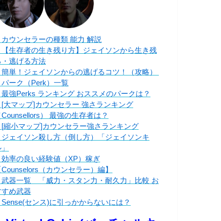
・カウンセラーの種類 能力 解説
・【生存者の生き残り方】ジェイソンから生き残
る・逃げる方法
・簡単！ジェイソンからの逃げるコツ！（攻略）
・パーク（Perk）一覧
・最強Perks ランキング おススメのパークは？
・[大マップ]カウンセラー 強さランキング
Counsellors） 最強の生存者は？
・[縮小マップ]カウンセラー強さランキング
・ジェイソン殺し方（倒し方）「ジェイソンキ
ル」
・効率の良い経験値（XP）稼ぎ
Counselors（カウンセラー）編】
・武器一覧 「威力・スタン力・耐久力」比較 お
すすめ武器
・Sense(センス)に引っかからないには？