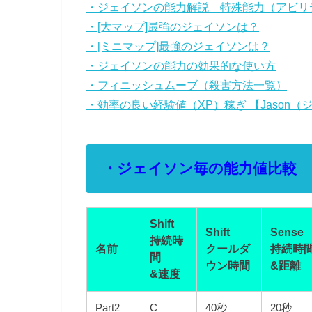
・ジェイソンの能力解説 特殊能力（アビリ
・[大マップ]最強のジェイソンは？
・[ミニマップ]最強のジェイソンは？
・ジェイソンの能力の効果的な使い方
・フィニッシュムーブ（殺害方法一覧）
・効率の良い経験値（XP）稼ぎ 【Jason
・ジェイソン毎の能力値比較
Shift
Shift
Sense
持続時
名前
クールダ
持続時
間
ウン時間
&距離
&速度
Part2
C
40秒
20秒