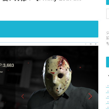
ジ
1
・
・