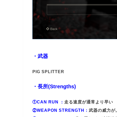
・武器
PIG SPLITTER
・長所(Strengths)
①CAN RUN ：
走る速度が通常より早い
②WEAPON STRENGTH：
武器の威力が