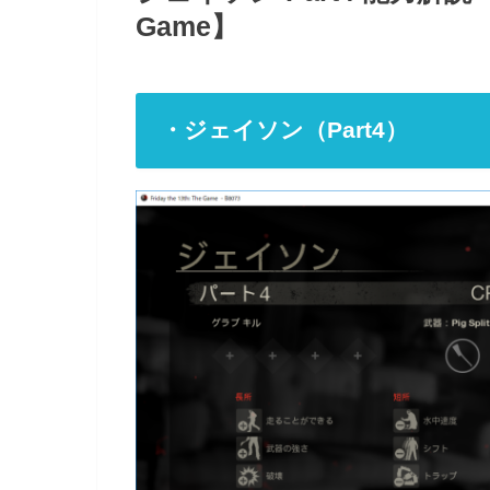
Game】
・ジェイソン（Part4）