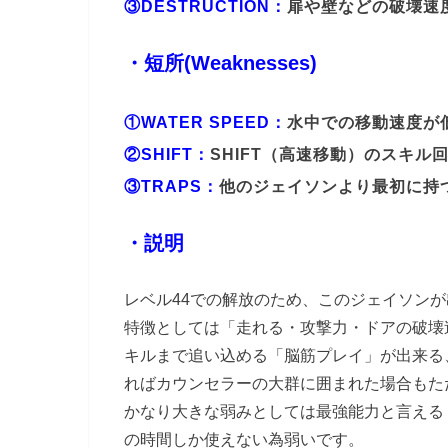
③DESTRUCTION：
扉や壁などの破壊速
・短所(Weaknesses)
①WATER SPEED：
水中での移動速度が
②SHIFT：
SHIFT（高速移動）のスキル
③TRAPS：
他のジェイソンより最初に持
・説明
レベル44での解放のため、このジェイソン
特徴としては「走れる・攻撃力・ドアの破壊
キルまで追い込める「脳筋プレイ」が出来る
ればカウンセラーの大群に囲まれた場合もた
かなり大きな弱みとしては最強能力と言える「
の時間しか使えない為弱いです。