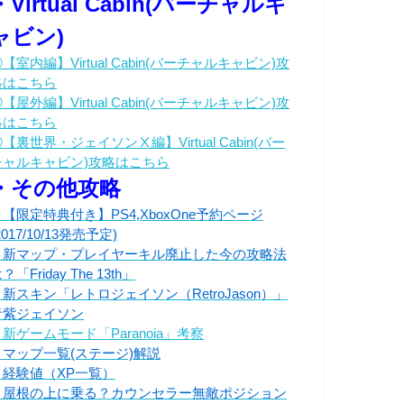
・Virtual Cabin(バーチャルキ
ャビン)
【室内編】Virtual Cabin(バーチャルキャビン)攻
略はこちら
【屋外編】Virtual Cabin(バーチャルキャビン)攻
略はこちら
【裏世界・ジェイソンⅩ編】Virtual Cabin(バー
チャルキャビン)攻略はこちら
・その他攻略
・【限定特典付き】PS4,XboxOne予約ページ
2017/10/13発売予定)
・新マップ・プレイヤーキル廃止した今の攻略法
？「Friday The 13th」
・新スキン「レトロジェイソン（RetroJason）」
青紫ジェイソン
新ゲームモード「Paranoia」考察
・マップ一覧(ステージ)解説
・経験値（XP一覧）
・屋根の上に乗る？カウンセラー無敵ポジション