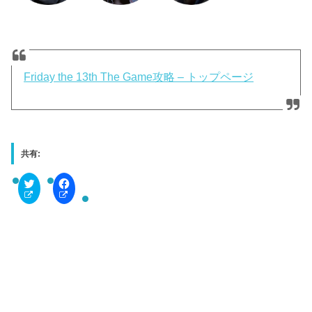
Friday the 13th The Game攻略 – トップページ
共有:
C
F
l
a
i
c
c
e
k
b
t
o
o
o
s
k
h
で
a
共
r
有
e
す
o
る
n
に
T
は