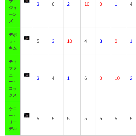
サ・
3
6
2
10
9
1
4
ジョ
ーン
ズ
デボ
5
3
10
4
3
9
1
ラ・
キム
ティ
ファ
ニ
3
4
1
6
9
10
2
ー・
コッ
クス
ケニ
ー・
5
5
5
5
5
5
5
リー
デル