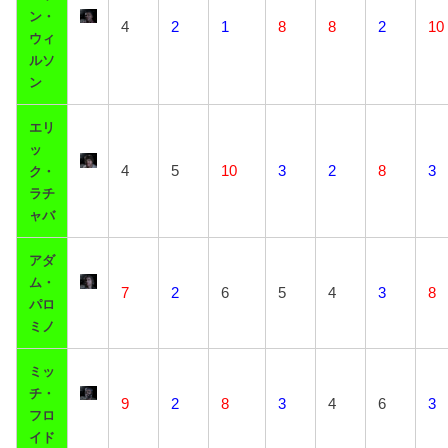
ン・
4
2
1
8
8
2
10
ウィ
ルソ
ン
エリ
ッ
4
5
10
3
2
8
3
ク・
ラチ
ャバ
アダ
ム・
7
2
6
5
4
3
8
パロ
ミノ
ミッ
チ・
9
2
8
3
4
6
3
フロ
イド