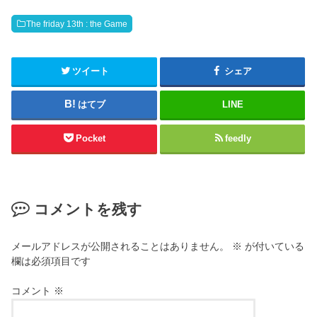
w
ク
i
リ
t
ッ
The friday 13th : the Game
t
ク
e
し
r
て
(
く
新
だ
ツイート
シェア
し
さ
い
い
ウ
(
はてブ
LINE
ィ
新
ン
し
ド
い
ウ
ウ
Pocket
feedly
で
ィ
開
ン
き
ド
ま
ウ
す
で
)
開
き
コメントを残す
ま
す
)
メールアドレスが公開されることはありません。
※
が付いている
欄は必須項目です
コメント
※