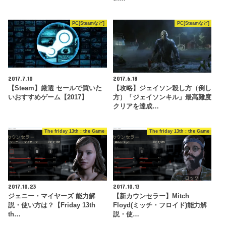
PC[Steamなど]
PC[Steamなど]
2017.7.10
2017.6.18
【Steam】厳選 セールで買いた
【攻略】ジェイソン殺し方（倒し
いおすすめゲーム【2017】
方）「ジェイソンキル」最高難度
クリアを達成…
The friday 13th : the Game
The friday 13th : the Game
2017.10.23
2017.10.13
ジェニー・マイヤーズ 能力解
【新カウンセラー】Mitch
説・使い方は？【Friday 13th
Floyd(ミッチ・フロイド)能力解
th…
説・使…