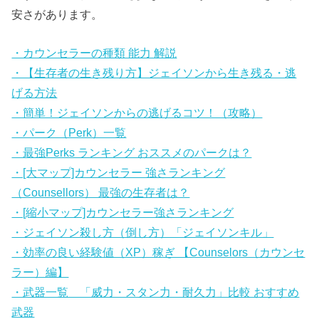
安さがあります。
・カウンセラーの種類 能力 解説
・【生存者の生き残り方】ジェイソンから生き残る・逃
げる方法
・簡単！ジェイソンからの逃げるコツ！（攻略）
・パーク（Perk）一覧
・最強Perks ランキング おススメのパークは？
・[大マップ]カウンセラー 強さランキング
（Counsellors） 最強の生存者は？
・[縮小マップ]カウンセラー強さランキング
・ジェイソン殺し方（倒し方）「ジェイソンキル」
・効率の良い経験値（XP）稼ぎ 【Counselors（カウンセ
ラー）編】
・武器一覧 「威力・スタン力・耐久力」比較 おすすめ
武器