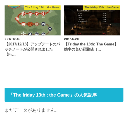
The friday 13th : the Game
The friday 13th : the Game
2017.12.13
2017.6.28
【2017/12/13】アップデートのパ
【Friday the 13th: The Game】
ッチノートが公開されました
効率の良い経験値（…
【Fr…
「The friday 13th : the Game」の人気記事
まだデータがありません。