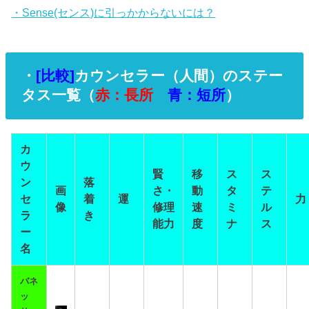
・Sense(センス)に引っかからないには？
・
[比較]
カウンセラー（人間）のステー
タス一覧（
赤：長所
青：短所
）
カ
ウ
賢
移
ス
ス
ン
落
画
さ・
動
タ
テ
セ
着
運
力
像
修理
速
ミ
ル
ラ
き
能力
度
ナ
ス
ー
名
バネ
ッ