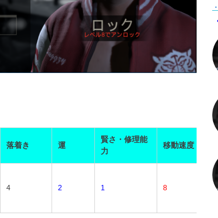
・
賢さ・修理能
落着き
運
移動速度
ス
力
4
2
1
8
8