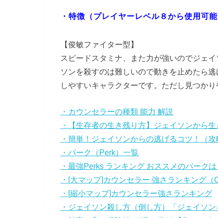
・特徴
（プレイヤーレベル８から使用可能
【俊敏ファイター型】
スピードスタミナ、また力が強いのでジェイ
ソンを殺すのは難しいので動きを止めたら逃
しやすいキャラクターです。ただし見つかり
・カウンセラーの種類 能力 解説
・【生存者の生き残り方】ジェイソンから生
・簡単！ジェイソンからの逃げるコツ！（攻
・パーク（Perk）一覧
・最強Perks ランキング おススメのパークは
・[大マップ]カウンセラー 強さランキング（Cou
・[縮小マップ]カウンセラー強さランキング
・ジェイソン殺し方（倒し方）「ジェイソン