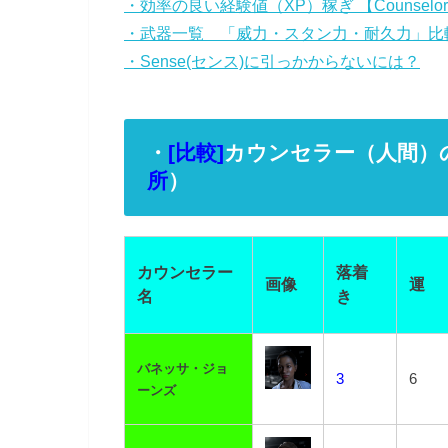
・効率の良い経験値（XP）稼ぎ 【Counsel
・武器一覧 「威力・スタン力・耐久力」比
・Sense(センス)に引っかからないには？
・
[比較]
カウンセラー（人間）
所
）
カウンセラー
落着
画像
運
名
き
バネッサ・ジョ
3
6
ーンズ