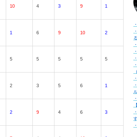
10
4
3
9
1
1
6
9
10
2
5
5
5
5
5
（
2
3
5
6
1
【
2
9
4
6
3