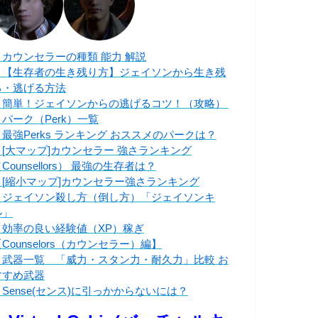
・カウンセラーの種類 能力 解説
・【生存者の生き残り方】ジェイソンから生き残
る・逃げる方法
・簡単！ジェイソンからの逃げるコツ！（攻略）
・パーク（Perk）一覧
・最強Perks ランキング おススメのパークは？
・[大マップ]カウンセラー 強さランキング
Counsellors） 最強の生存者は？
・[縮小マップ]カウンセラー強さランキング
・ジェイソン殺し方（倒し方）「ジェイソンキ
ル」
・効率の良い経験値（XP）稼ぎ
Counselors（カウンセラー）編】
・武器一覧 「威力・スタン力・耐久力」比較 お
すすめ武器
・Sense(センス)に引っかからないには？