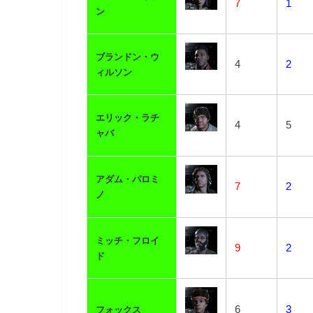
7
1
ン
ブランドン・ウ
4
2
ィルソン
エリック・ラチ
4
5
ャバ
アダム・パロミ
7
2
ノ
ミッチ・フロイ
9
2
ド
6
3
フォックス