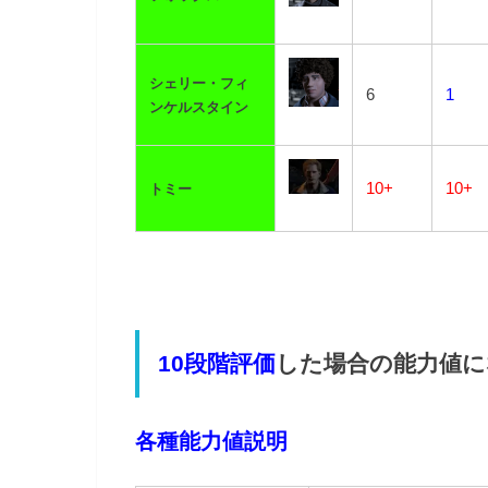
シェリー・フィ
6
1
ンケルスタイン
10+
10+
トミー
10段階評価
した場合の能力値に
各種能力値説明