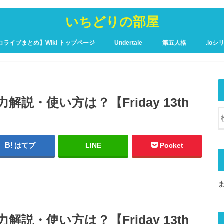
いちどりの部屋
ロライブまとめ】Wiki トップページ
Undertale
第五人格
.ioシ
ュア攻略Wiki – トップページ
説・使い方は？【Friday 13th
はてブ
LINE
Pocket
説・使い方は？【Friday 13th