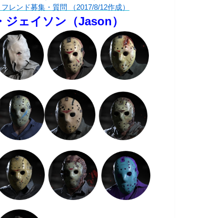
フレンド募集・質問 （2017/8/12作成）
・ジェイソン（Jason）
タミナ
ステルス
力
2
10