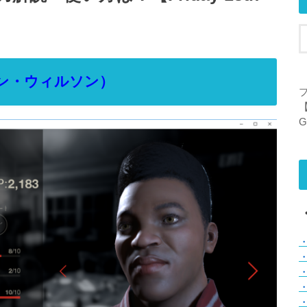
ンドン・ウィルソン）
【
G
・
・