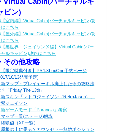
・Virtual Cabin(バーチャルキ
ャビン)
【室内編】Virtual Cabin(バーチャルキャビン)攻
略はこちら
【屋外編】Virtual Cabin(バーチャルキャビン)攻
略はこちら
【裏世界・ジェイソンⅩ編】Virtual Cabin(バー
チャルキャビン)攻略はこちら
・その他攻略
・【限定特典付き】PS4,XboxOne予約ページ
2017/10/13発売予定)
・新マップ・プレイヤーキル廃止した今の攻略法
？「Friday The 13th」
・新スキン「レトロジェイソン（RetroJason）」
青紫ジェイソン
新ゲームモード「Paranoia」考察
・マップ一覧(ステージ)解説
・経験値（XP一覧）
・屋根の上に乗る？カウンセラー無敵ポジション