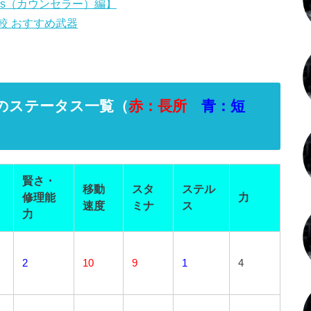
ors（カウンセラー）編】
較 おすすめ武器
のステータス一覧（
赤：長所
青：短
賢さ・
移動
スタ
ステル
修理能
力
速度
ミナ
ス
力
2
10
9
1
4