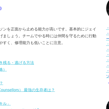
）
ソンを正面から止める能力が高いです。基本的にジェイ
げましょう。チームでやる時には仲間を守るために行動
やすく、修理能力も低いことに注意。
き残る・逃げる方法
略）
？
nsellors） 最強の生存者は？
キル」