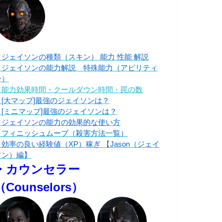
・ジェイソンの種類（スキン） 能力 性能 解説
・ジェイソンの能力解説 特殊能力（アビリティ
ー）
・能力効果時間・クールダウン時間・罠の数
・[大マップ]最強のジェイソンは？
・[ミニマップ]最強のジェイソンは？
・ジェイソンの能力の効果的な使い方
・フィニッシュムーブ（殺害方法一覧）
・効率の良い経験値（XP）稼ぎ 【Jason（ジェイ
ソン）編】
・カウンセラー
（Counselors）