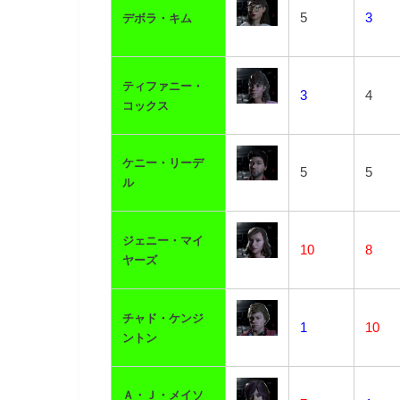
5
3
デボラ・キム
ティファニー・
3
4
コックス
ケニー・リーデ
5
5
ル
ジェニー・マイ
10
8
ヤーズ
チャド・ケンジ
1
10
ントン
Ａ・Ｊ・メイソ