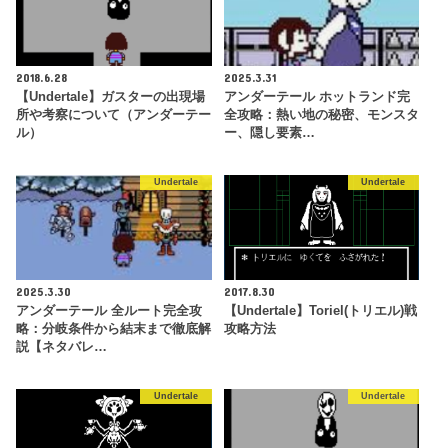
2018.6.28
2025.3.31
【Undertale】ガスターの出現場
アンダーテール ホットランド完
所や考察について（アンダーテー
全攻略：熱い地の秘密、モンスタ
ル）
ー、隠し要素…
Undertale
Undertale
2025.3.30
2017.8.30
アンダーテール 全ルート完全攻
【Undertale】Toriel(トリエル)戦
略：分岐条件から結末まで徹底解
攻略方法
説【ネタバレ…
Undertale
Undertale