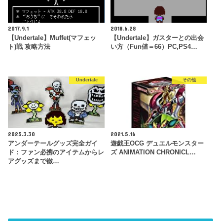
2017.9.1
2018.6.28
【Undertale】Muffet(マフェッ
【Undertale】ガスターとの出会
ト)戦 攻略方法
い方（Fun値＝66）PC,PS4…
Undertale
その他
2025.3.30
2021.5.16
アンダーテールグッズ完全ガイ
遊戯王OCG デュエルモンスター
ド：ファン必携のアイテムからレ
ズ ANIMATION CHRONICL…
アグッズまで徹…