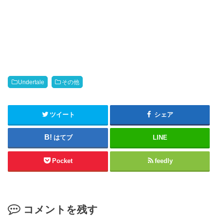
t
o
o
o
s
k
h
で
a
共
r
有
e
す
o
る
n
に
T
は
w
ク
i
リ
t
ッ
Undertale
その他
t
ク
e
し
r
て
(
く
新
だ
ツイート
シェア
し
さ
い
い
ウ
(
はてブ
LINE
ィ
新
ン
し
ド
い
ウ
ウ
Pocket
feedly
で
ィ
開
ン
き
ド
ま
ウ
す
で
)
開
き
コメントを残す
ま
す