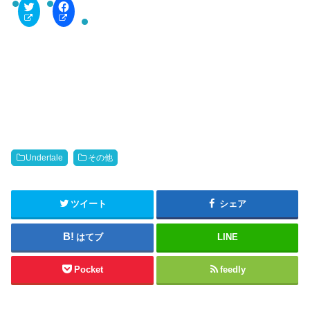
C
F
l
a
i
c
c
e
k
b
t
o
o
o
s
k
h
で
a
共
r
有
e
す
o
る
n
に
T
は
w
ク
i
リ
t
ッ
Undertale
その他
t
ク
e
し
r
て
(
く
新
だ
ツイート
シェア
し
さ
い
い
ウ
(
はてブ
LINE
ィ
新
ン
し
ド
い
ウ
ウ
Pocket
feedly
で
ィ
開
ン
き
ド
ま
ウ