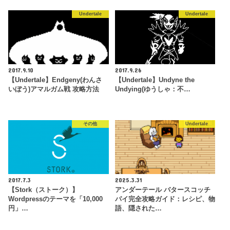
Undertale
Undertale
2017.9.10
2017.9.26
【Undertale】Endgeny(わんさ
【Undertale】Undyne the
いぼう)アマルガム戦 攻略方法
Undying(ゆうしゃ：不…
その他
Undertale
2017.7.3
2025.3.31
【Stork（ストーク）】
アンダーテール バタースコッチ
Wordpressのテーマを「10,000
パイ完全攻略ガイド：レシピ、物
円」…
語、隠された…