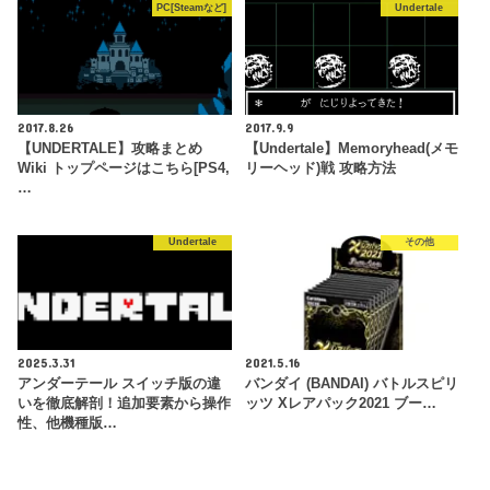
PC[Steamなど]
Undertale
2017.8.26
2017.9.9
【UNDERTALE】攻略まとめ
【Undertale】Memoryhead(メモ
Wiki トップページはこちら[PS4,
リーヘッド)戦 攻略方法
…
Undertale
その他
2025.3.31
2021.5.16
アンダーテール スイッチ版の違
バンダイ (BANDAI) バトルスピリ
いを徹底解剖！追加要素から操作
ッツ Xレアパック2021 ブー…
性、他機種版…